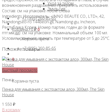
Уход за телом
возникновения раздражения прекратить использование.
Эмульсия
Состав: см. на упаковке после слова
Ingredients.Изготовитель: «INNO BEAUTE CO., LTD», 42,
+7 (995) 260-85-65
Namdongseo-ro 144beon-gil, Namdong-gu, Incheon,
Республика Корея. Номер партии, годен до (в формате
Корзина /
0
₽
0
гггг.мм.дд): см. на упаковке. Номинальный объем: 100 мл.
Условия хранения: хранить при температуре от 5 до 25°С.
Корзина пуста.
+7 (995) 260-85-65
Похожие товары
0
Корзина
Быстрый просмотр
Пенка
Корзина пуста.
Пенка для умывания с экстрактом алоэ, 300мл, The Skin
House
1 550
₽
В корзину