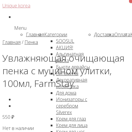
Skip
Unique korea
to
content
Menu
Главная
Категории
Доставка
Оплата
SOOSUL
Главная
/
Пенка
АКЦИЯ!
Альгинатная
Увлажняющая очищающая
маска
Бьюти девайсы
пенка с муцином улитки,
Витамины
Декоративная
100мл, FarmStay
косметика
Для дома
Ионизаторы с
серебром
Silverex
550
₽
Крем для глаз
Крем для лица
Нет в наличии
Крем для ног