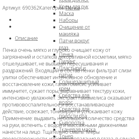
Крем для рук
Артикул:
690362
Категория:
Пенка
Маска
Наборы
Очищение от
макияжа
Описание
Патчи вокруг
глаз
Пенка очень мягко и глубоко очищает кожу от
Пенка
загрязнений и остатков декоративной косметики, мягко
Пилинг
отшелушивает, не вызывая пересушивания и
Пластыри и
раздражений. Входящий в состав пенки фильтрат слизи
патчи
улитки обеспечивает интенсивное обновление и
Солнцезащитный
восстановление кожи, галактомисис усиливает
крем
иммунитет, сужает поры, выравнивает текстуру кожи,
Средства для
интенсивно увлажняет. Экстракт гамамелиса оказывает
волос
противовоспалительное и восстанавливающее
Средства для
действие, освежает, тонизирует и успокаивает кожу.
полости рта
Применение: выдавить небольшое количество средства
Сыворотка
на руки, вспенить с водой и массажными движениями
Тканевая маска
нанести на лицо. Тщательно смыть. Меры
Тонер
предосторожности: избегать попадания в глаза, в случае