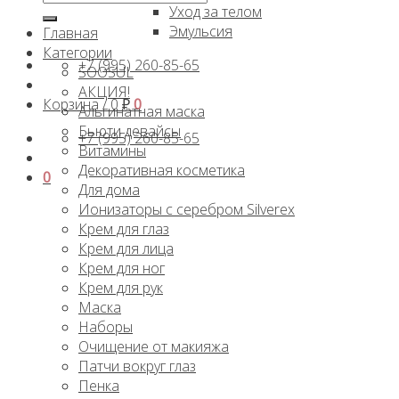
Уход за телом
Эмульсия
Главная
Категории
+7 (995) 260-85-65
SOOSUL
АКЦИЯ!
Корзина /
0
₽
0
Альгинатная маска
Бьюти девайсы
+7 (995) 260-85-65
Витамины
Декоративная косметика
0
Для дома
Ионизаторы с серебром Silverex
Крем для глаз
Крем для лица
Крем для ног
Крем для рук
Маска
Наборы
Очищение от макияжа
Патчи вокруг глаз
Пенка