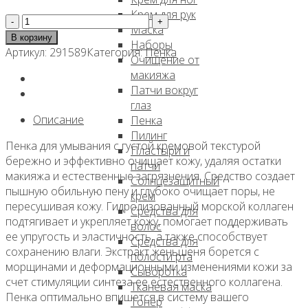
Крем для рук
Количество
Маска
товара
В корзину
Наборы
Укрепляющая
Артикул:
291589
Категория:
Пенка
Очищение от
кремовая
макияжа
пенка
Патчи вокруг
для
глаз
умывания
Описание
Пенка
с
Пилинг
морским
Пенка для умывания с густой кремовой текстурой
Пластыри и
коллагеном,
бережно и эффективно очищает кожу, удаляя остатки
патчи
100мл,
макияжа и естественные загрязнения. Средство создает
Солнцезащитный
Consly
пышную обильную пену и глубоко очищает поры, не
крем
пересушивая кожу. Гидролизованный морской коллаген
Средства для
подтягивает и укрепляет кожу, помогает поддерживать
волос
ее упругость и эластичность, а также способствует
Средства для
сохранению влаги. Экстракт женьшеня борется с
полости рта
морщинами и деформационными изменениями кожи за
Сыворотка
счет стимуляции синтеза ее естественного коллагена.
Тканевая маска
Пенка оптимально впишется в систему вашего
Тонер