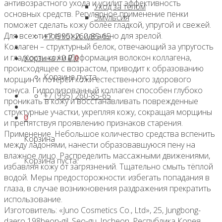
антивозрастного ухода и усилит эффективность
Уход за телом
основных средств. Регулярное применение пенки
Эмульсия
поможет сделать кожу более гладкой, упругой и свежей.
Для всех типов кожи, идеально для зрелой.
+7 (995) 260-85-65
Коллаген – структурный белок, отвечающий за упругость
и гладкость кожи. Деформация волокон коллагена,
Корзина /
0
₽
0
происходящее с возрастом, приводит к образованию
Корзина пуста.
морщин и потерей кожи естественного здорового
тонуса. Гидролизованный коллаген способен глубоко
+7 (995) 260-85-65
проникать в кожу и восстанавливать поврежденные
структурные участки, укрепляя кожу, сокращая морщины
0
и препятствуя проявлению признаков старения.
Применение. Небольшое количество средства вспенить
Корзина
между ладонями, нанести образовавшуюся пену на
влажное лицо. Распределить массажными движениями,
Корзина пуста.
избавляя кожу от загрязнений. Тщательно смыть тёплой
водой. Меры предосторожности: избегать попадания в
глаза, в случае возникновения раздражения прекратить
использование.
Изготовитель: «Juno Cosmetics Co., Ltd», 25, Jungbong-
daero 198beon-gil, Seo-gu, Incheon, Республика Корея.