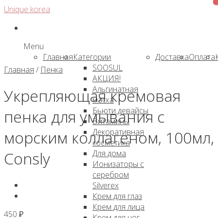
Skip
Unique korea
to
content
Menu
Главная
Категории
Доставка
Оплата
SOOSUL
Главная
/
Пенка
АКЦИЯ!
Альгинатная
Укрепляющая кремовая
маска
Бьюти девайсы
пенка для умывания с
Витамины
Декоративная
морским коллагеном, 100мл,
косметика
Для дома
Consly
Ионизаторы с
серебром
Silverex
Крем для глаз
Крем для лица
450
₽
Крем для ног