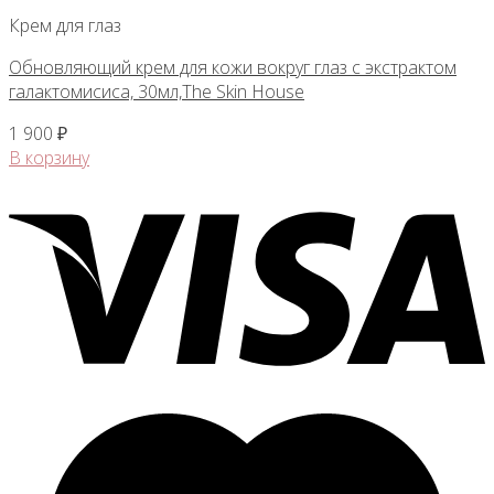
Крем для глаз
Обновляющий крем для кожи вокруг глаз с экстрактом
галактомисиса, 30мл,The Skin House
1 900
₽
В корзину