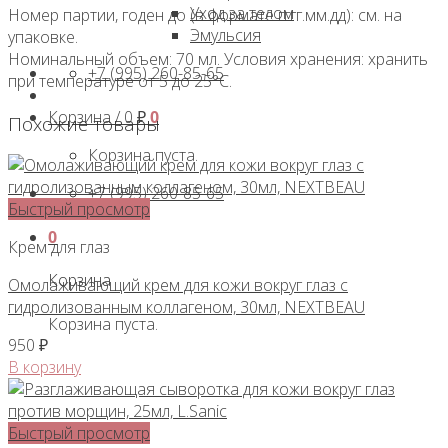
Уход за телом
Номер партии, годен до (в формате гггг.мм.дд): см. на
Эмульсия
упаковке.
Номинальный объем: 70 мл. Условия хранения: хранить
+7 (995) 260-85-65
при температуре от 5 до 25°С.
Корзина /
0
₽
0
Похожие товары
Корзина пуста.
+7 (995) 260-85-65
Быстрый просмотр
0
Крем для глаз
Корзина
Омолаживающий крем для кожи вокруг глаз с
гидролизованным коллагеном, 30мл, NEXTBEAU
Корзина пуста.
950
₽
В корзину
Быстрый просмотр