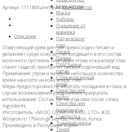
Крем для рук
Артикул:
111186
Категория:
Крем для глаз
Маска
Наборы
Очищение от
макияжа
Описание
Патчи вокруг
глаз
Осветляющий крем для глаз превосходно питает и
Пенка
увлажняет сухую кожу за счет входящего в его состав
Пилинг
молочного протеина. Благодаря этому кожа вокруг глаз
Пластыри и
станет гладкой, приобретет свежий отдохнувший вид.
патчи
Применение: утром и вечером небольшое количество
Солнцезащитный
крема наносите на кожу вокруг глаз.
крем
Меры предосторожности: избегать попадания в глаза, в
Средства для
случае возникновения раздражения прекратить
волос
использование. Состав: см. на упаковке после слова
Средства для
Ingredients.
полости рта
Изготовитель: «MIDO COSMETICS CO., LTD», #20,
Сыворотка
Wonjeok-ro 17beon-gil Seo-Gu, Incheon, Korea.
Тканевая маска
Произведено в Республике Корея.
Тонер