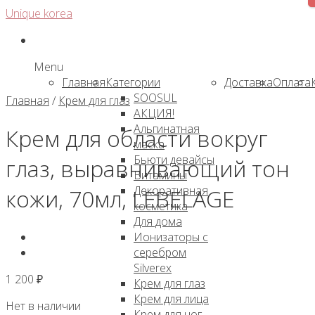
Skip
Unique korea
to
content
Menu
Главная
Категории
Доставка
Оплата
SOOSUL
Главная
/
Крем для глаз
АКЦИЯ!
Альгинатная
Крем для области вокруг
маска
Бьюти девайсы
глаз, выравнивающий тон
Витамины
Декоративная
кожи, 70мл, LEBELAGE
косметика
Для дома
Ионизаторы с
серебром
Silverex
1 200
₽
Крем для глаз
Крем для лица
Нет в наличии
Крем для ног