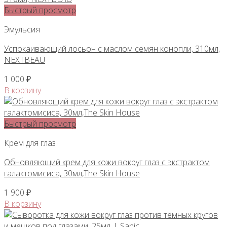
Быстрый просмотр
Эмульсия
Успокаивающий лосьон с маслом семян конопли, 310мл,
NEXTBEAU
1 000
₽
В корзину
Быстрый просмотр
Крем для глаз
Обновляющий крем для кожи вокруг глаз с экстрактом
галактомисиса, 30мл,The Skin House
1 900
₽
В корзину