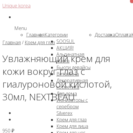
Skip
Unique korea
to
content
Menu
Главная
Категории
Доставка
Оплата
SOOSUL
Главная
/
Крем для глаз
АКЦИЯ!
Альгинатная
Увлажняющий крем для
маска
Бьюти девайсы
кожи вокруг глаз с
Витамины
Декоративная
гиалуроновой кислотой,
косметика
Для дома
30мл, NEXTBEAU
Ионизаторы с
серебром
Silverex
Крем для глаз
Крем для лица
950
₽
Крем для ног