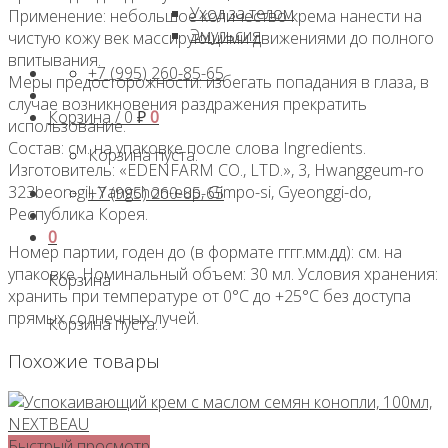
Уход за телом
Применение: небольшое количество крема нанести на
Эмульсия
чистую кожу век массирующими движениями до полного
впитывания.
+7 (995) 260-85-65
Меры предосторожности: избегать попадания в глаза, в
случае возникновения раздражения прекратить
Корзина /
0
₽
0
использование.
Состав: см. на упаковке после слова Ingredients.
Корзина пуста.
Изготовитель: «EDENFARM CO., LTD.», 3, Hwanggeum-ro
323beon-gil, Yangchon-eup, Gimpo-si, Gyeonggi-do,
+7 (995) 260-85-65
Республика Корея.
0
Номер партии, годен до (в формате гггг.мм.дд): см. на
упаковке. Номинальный объем: 30 мл. Условия хранения:
Корзина
хранить при температуре от 0°С до +25°С без доступа
прямых солнечных лучей.
Корзина пуста.
Похожие товары
Быстрый просмотр