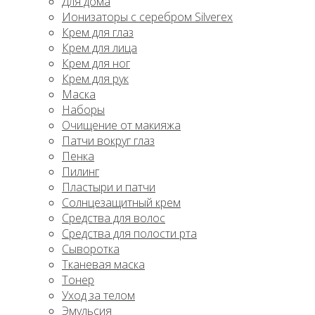
Для дома
Ионизаторы с серебром Silverex
Крем для глаз
Крем для лица
Крем для ног
Крем для рук
Маска
Наборы
Очищение от макияжа
Патчи вокруг глаз
Пенка
Пилинг
Пластыри и патчи
Солнцезащитный крем
Средства для волос
Средства для полости рта
Сыворотка
Тканевая маска
Тонер
Уход за телом
Эмульсия