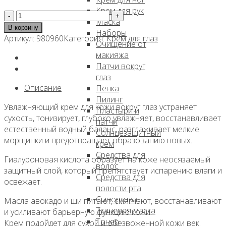
Крем для рук
Количество
Маска
товара
В корзину
Наборы
Увлажняющий
Артикул:
980960
Категория:
Крем для глаз
Очищение от
крем
макияжа
для
Патчи вокруг
кожи
глаз
вокруг
Описание
Пенка
глаз
Пилинг
с
Увлажняющий крем для кожи вокруг глаз устраняет
Пластыри и
гиалуроновой
сухость, тонизирует, глубоко увлажняет, восстанавливает
патчи
кислотой,
естественный водный баланс, разглаживает мелкие
Солнцезащитный
30мл,
морщинки и предотвращает образованию новых.
крем
NEXTBEAU
Средства для
Гиалуроновая кислота образует на коже неосязаемый
волос
защитный слой, который препятствует испарению влаги и
Средства для
освежает.
полости рта
Сыворотка
Масла авокадо и ши питают, смягчают, восстанавливают
Тканевая маска
и усиливают барьерную функцию кожи.
Тонер
Крем подойдет для сухой и обезвоженной кожи век.