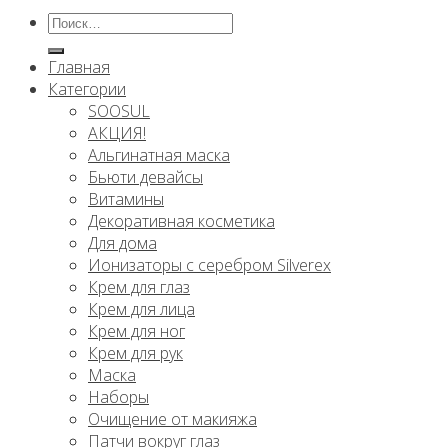
Искать:
Главная
Категории
SOOSUL
АКЦИЯ!
Альгинатная маска
Бьюти девайсы
Витамины
Декоративная косметика
Для дома
Ионизаторы с серебром Silverex
Крем для глаз
Крем для лица
Крем для ног
Крем для рук
Маска
Наборы
Очищение от макияжа
Патчи вокруг глаз