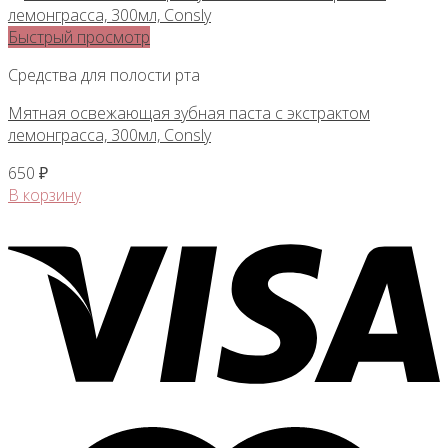
2
850 ₽.
Быстрый просмотр
Средства для полости рта
Мятная освежающая зубная паста с экстрактом
лемонграсса, 300мл, Consly
650
₽
В корзину