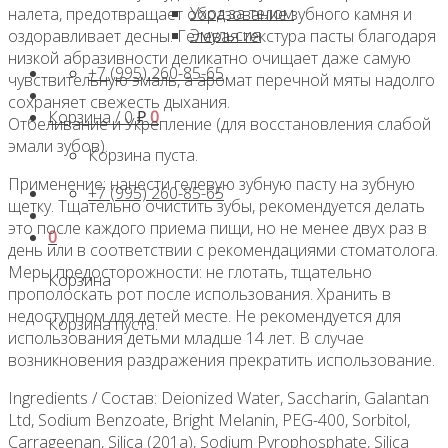
Уход за телом
налета, предотвращает образование зубного камня и
Эмульсия
оздоравливает десны. Гелевая текстура пасты благодаря
низкой абразивности деликатно очищает даже самую
+7 (995) 260-85-65
чувствительную эмаль, а аромат перечной мяты надолго
сохраняет свежесть дыхания.
Корзина /
0
₽
0
Отбеливание и Укрепление (для восстановления слабой
эмали зубов).
Корзина пуста.
Применение: нанести гелевую зубную пасту на зубную
+7 (995) 260-85-65
щетку. Тщательно очистить зубы, рекомендуется делать
это после каждого приема пищи, но не менее двух раз в
0
день или в соответствии с рекомендациями стоматолога.
Меры предосторожности: не глотать, тщательно
Корзина
прополоскать рот после использования. Хранить в
недоступном для детей месте. Не рекомендуется для
Корзина пуста.
использования детьми младше 14 лет. В случае
возникновения раздражения прекратить использование.
Ingredients / Состав: Deionized Water, Saccharin, Galantan
Ltd, Sodium Benzoate, Bright Melanin, PEG-400, Sorbitol,
Carrageenan, Silica (201a), Sodium Pyrophosphate, Silica