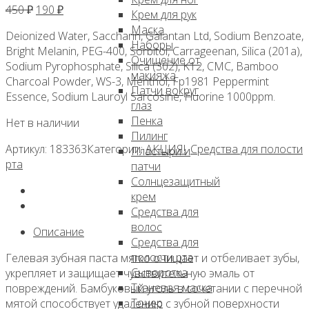
Первоначальная
Текущая
450
₽
190
₽
Крем для рук
цена
цена:
Маска
Deionized Water, Saccharin, Galantan Ltd, Sodium Benzoate,
составляла
190 ₽.
Наборы
Bright Melanin, PEG-400, Sorbitol, Carrageenan, Silica (201a),
450 ₽.
Очищение от
Sodium Pyrophosphate, Silica (302), K12, CMC, Bamboo
макияжа
Charcoal Powder, WS-3, Menthol, Fp1981 Peppermint
Патчи вокруг
Essence, Sodium Lauroyl Sarcosine, Fluorine 1000ppm.
глаз
Пенка
Нет в наличии
Пилинг
Артикул:
183363
Категории:
АКЦИЯ!
,
Средства для полости
Пластыри и
рта
патчи
Солнцезащитный
крем
Средства для
волос
Описание
Средства для
полости рта
Гелевая зубная паста мягко очищает и отбеливает зубы,
Сыворотка
укрепляет и защищает чувствительную эмаль от
Тканевая маска
повреждений. Бамбуковый уголь в сочетании с перечной
Тонер
мятой способствует удалению с зубной поверхности