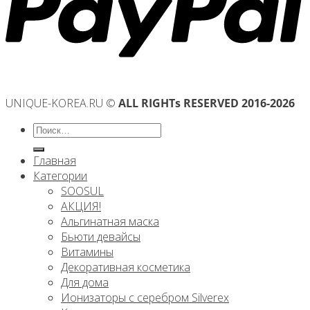
UNIQUE-KOREA.RU ©
ALL RIGHTs RESERVED 2016-2026
Искать:
Главная
Категории
SOOSUL
АКЦИЯ!
Альгинатная маска
Бьюти девайсы
Витамины
Декоративная косметика
Для дома
Ионизаторы с серебром Silverex