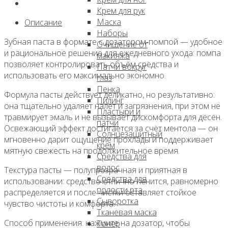
паста
Крем для рук
с
Маска
Описание
ментолом,
Наборы
300мл,
Зубная паста в формате с дозатором‑помпой — удобное
Очищение от
Сonsly
и рациональное решение для ежедневного ухода: помпа
макияжа
позволяет контролировать объём средства и
Патчи вокруг
использовать его максимально экономно.
глаз
Пенка
Формула пасты действует деликатно, но результативно:
Пилинг
она тщательно удаляет налёт и загрязнения, при этом не
Пластыри и
травмирует эмаль и не вызывает дискомфорта для дёсен.
патчи
Освежающий эффект достигается за счёт ментола — он
Солнцезащитный
мгновенно дарит ощущение прохлады и поддерживает
крем
мятную свежесть на продолжительное время.
Средства для
волос
Текстура пасты — полупрозрачная и приятная в
Средства для
использовании: средство отлично пенится, равномерно
полости рта
распределяется и после чистки оставляет стойкое
Сыворотка
чувство чистоты и комфорта.
Тканевая маска
Способ применения: нажмите на дозатор, чтобы
Тонер