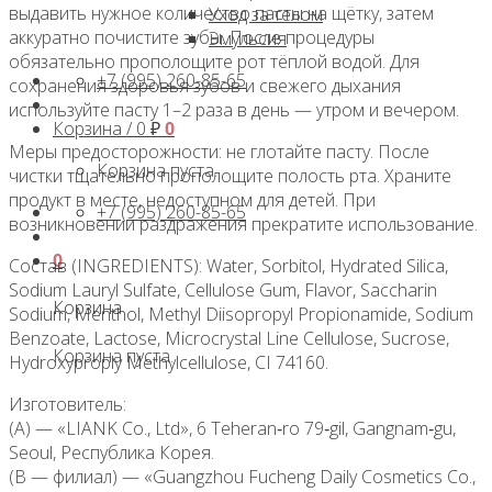
выдавить нужное количество пасты на щётку, затем
Уход за телом
аккуратно почистите зубы. После процедуры
Эмульсия
обязательно прополощите рот тёплой водой. Для
+7 (995) 260-85-65
сохранения здоровья зубов и свежего дыхания
используйте пасту 1–2 раза в день — утром и вечером.
Корзина /
0
₽
0
Меры предосторожности: не глотайте пасту. После
Корзина пуста.
чистки тщательно прополощите полость рта. Храните
продукт в месте, недоступном для детей. При
+7 (995) 260-85-65
возникновении раздражения прекратите использование.
0
Состав (INGREDIENTS): Water, Sorbitol, Hydrated Silica,
Sodium Lauryl Sulfate, Cellulose Gum, Flavor, Saccharin
Корзина
Sodium, Menthol, Methyl Diisopropyl Propionamide, Sodium
Benzoate, Lactose, Microcrystal Line Cellulose, Sucrose,
Корзина пуста.
Hydroxyproply Methylcellulose, CI 74160.
Изготовитель:
(А) — «LIANK Co., Ltd», 6 Teheran‑ro 79‑gil, Gangnam‑gu,
Seoul, Республика Корея.
(B — филиал) — «Guangzhou Fucheng Daily Cosmetics Co.,