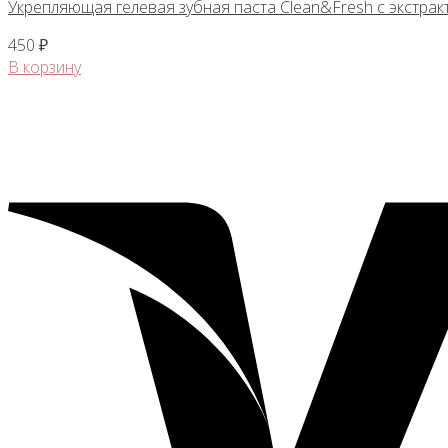
Укрепляющая гелевая зубная паста Clean&Fresh с экстракт
450
₽
В корзину