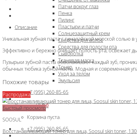
330 ₽.
Патчи вокруг глаз
Пенка
Пилинг
Пластыри и патчи
Описание
Солнцезащитный крем
Уникальная зубная паста с гималайской морской солью в 
Средства для волос
Средства для полости рта
Эффективно и бережно очищает полость рта, освежает дых
Сыворотка
Тканевая маска
Пузырьки зубной пасты обволакивают каждый зуб, проник
Тонер
обычных тюбика зубной пасты. Модная и современная упа
Уход за телом
Эмульсия
Похожие товары
+7 (995) 260-85-65
Распродажа
Корзина /
0
₽
0
Быстрый просмотр
Корзина пуста.
SOOSUL
+7 (995) 260-85-65
Восстанавливающий тонер для лица, Soosul skin toner, 130