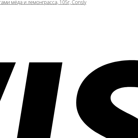
ами мёда и лемонграсса, 105г, Consly