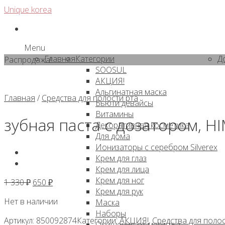
Skip
Unique korea
to
content
Menu
Главная
Категории
Д
Распродажа!
SOOSUL
АКЦИЯ!
Альгинатная маска
Главная
/
Средства для полости рта
Бьюти девайсы
Витамины
зубная паста с дозатором, 
Декоративная косметика
Для дома
Ионизаторы с серебром Silverex
Крем для глаз
Крем для лица
Крем для ног
Первоначальная
Текущая
1 330
₽
650
₽
Крем для рук
цена
цена:
Нет в наличии
Маска
составляла
650 ₽.
Наборы
1
Артикул:
850092874
Категории:
АКЦИЯ!
,
Средства для полос
Очищение от макияжа