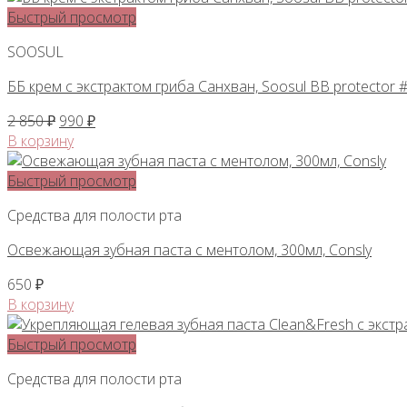
900 ₽.
Быстрый просмотр
SOOSUL
ББ крем с экстрактом гриба Санхван, Soosul BB protector 
Первоначальная
Текущая
2 850
₽
990
₽
цена
цена:
В корзину
составляла
990 ₽.
2
Быстрый просмотр
850 ₽.
Средства для полости рта
Освежающая зубная паста с ментолом, 300мл, Сonsly
650
₽
В корзину
Быстрый просмотр
Средства для полости рта