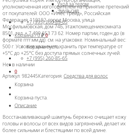
Уход за телом
уполномоченная изготовителем на принятие претензий
Эмульсия
от покупателей: ООО «Инес Трейд», Российская
Федерация, 119192, город Москва, улица
+7 (995) 260-85-65
Мосфильмовская, дом 74Б, этажпомещениекомната
8501, тел. + 7 499 653 73 62. Номер партии, годен до (в
Корзина /
0
₽
0
формате гггг.мм.дд): см. на упаковке. Номинальный вес:
500 г. Условия хранения: хранить при температуре от
Корзина пуста.
+5°С до +25°С без доступа прямых солнечных лучей.
+7 (995) 260-85-65
Нет в наличии
0
Артикул:
982445
Категория:
Средства для волос
Корзина
Корзина пуста.
Описание
Восстанавливающий шампунь бережно очищает кожу
головы и волосы от всех видов загрязнений, делает их
более сильными и блестящими по всей длине.