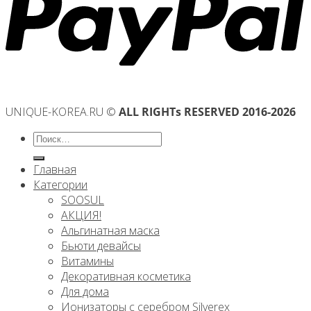
UNIQUE-KOREA.RU ©
ALL RIGHTs RESERVED 2016-2026
Искать:
Главная
Категории
SOOSUL
АКЦИЯ!
Альгинатная маска
Бьюти девайсы
Витамины
Декоративная косметика
Для дома
Ионизаторы с серебром Silverex