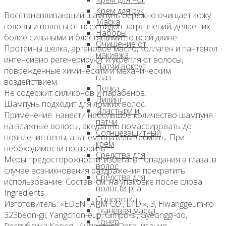
Крем для рук
Восстанавливающий шампунь бережно очищает кожу
Маска
головы и волосы от всех видов загрязнений, делает их
Наборы
более сильными и блестящими по всей длине.
Очищение от
Протеины шелка, аргановое масло, коллаген и пантенол
макияжа
интенсивно регенерируют и укрепляют волосы,
Патчи вокруг
поврежденные химическим и механическим
глаз
воздействием.
Пенка
Не содержит силиконов и парабенов.
Пилинг
Шампунь подходит для ломких волос.
Пластыри и
Применение: нанести небольшое количество шампуня
патчи
на влажные волосы, аккуратно помассировать до
Солнцезащитный
появления пены, а затем тщательно смыть. При
крем
необходимости повторить.
Средства для
Меры предосторожности: избегать попадания в глаза, в
волос
случае возникновения раздражения прекратить
Средства для
использование. Состав: см. на упаковке после слова
полости рта
Ingredients.
Сыворотка
Изготовитель: «EDENFARM CO., LTD.», 3, Hwanggeum-ro
Тканевая маска
323beon-gil, Yangchon-eup, Gimpo-si, Gyeonggi-do,
Тонер
Республика Корея. Импортер/Организация,