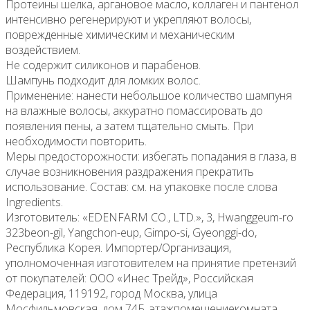
Протеины шелка, аргановое масло, коллаген и пантенол
интенсивно регенерируют и укрепляют волосы,
поврежденные химическим и механическим
воздействием.
Не содержит силиконов и парабенов.
Шампунь подходит для ломких волос.
Применение: нанести небольшое количество шампуня
на влажные волосы, аккуратно помассировать до
появления пены, а затем тщательно смыть. При
необходимости повторить.
Меры предосторожности: избегать попадания в глаза, в
случае возникновения раздражения прекратить
использование. Состав: см. на упаковке после слова
Ingredients.
Изготовитель: «EDENFARM CO., LTD.», 3, Hwanggeum-ro
323beon-gil, Yangchon-eup, Gimpo-si, Gyeonggi-do,
Республика Корея. Импортер/Организация,
уполномоченная изготовителем на принятие претензий
от покупателей: ООО «Инес Трейд», Российская
Федерация, 119192, город Москва, улица
Мосфильмовская, дом 74Б, этажпомещениекомната