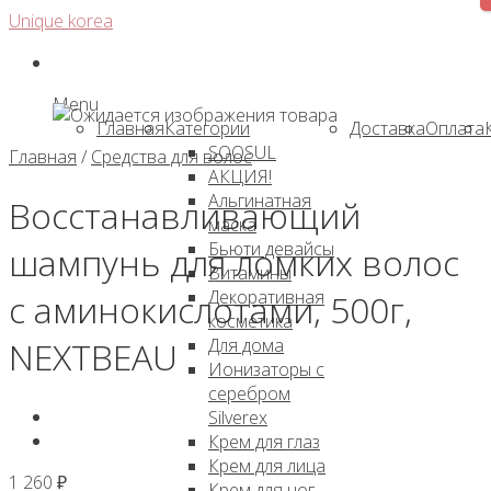
Skip
Unique korea
to
content
Menu
Главная
Категории
Доставка
Оплата
SOOSUL
Главная
/
Средства для волос
АКЦИЯ!
Альгинатная
Восстанавливающий
маска
Бьюти девайсы
шампунь для ломких волос
Витамины
Декоративная
с аминокислотами, 500г,
косметика
Для дома
NEXTBEAU
Ионизаторы с
серебром
Silverex
Крем для глаз
Крем для лица
1 260
₽
Крем для ног