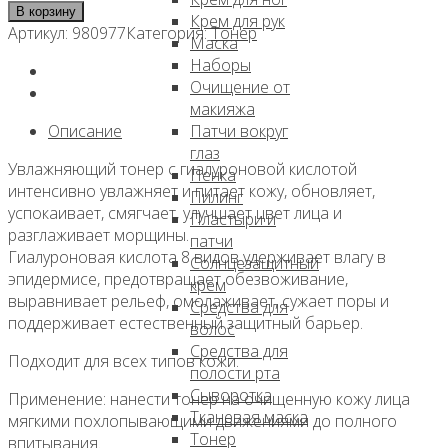
товара
В корзину
Крем для рук
Увлажняющий
Артикул:
980977
Категория:
Тонер
Маска
тонер
Наборы
с
Очищение от
гиалуроновой
макияжа
кислотой,
Описание
Патчи вокруг
310мл,
глаз
NEXTBEAU
Увлажняющий тонер с гиалуроновой кислотой
Пенка
интенсивно увлажняет и питает кожу, обновляет,
Пилинг
успокаивает, смягчает, улучшает цвет лица и
Пластыри и
разглаживает морщины.
патчи
Гиалуроновая кислота 8 видов удерживает влагу в
Солнцезащитный
эпидермисе, предотвращает обезвоживание,
крем
выравнивает рельеф, омолаживает, сужает поры и
Средства для
поддерживает естественный защитный барьер.
волос
Средства для
Подходит для всех типов кожи.
полости рта
Сыворотка
Применение: нанести тонер на очищенную кожу лица
Тканевая маска
мягкими похлопывающими движениями до полного
Тонер
впитывания.