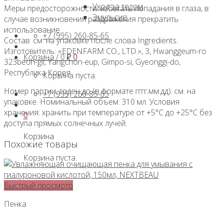
Уход за телом
Меры предосторожности: избегать попадания в глаза, в
Эмульсия
случае возникновения раздражения прекратить
использование.
+7 (995) 260-85-65
Состав: см. на упаковке после слова Ingredients.
Изготовитель: «EDENFARM CO., LTD.», 3, Hwanggeum-ro
Корзина /
0
₽
0
323beon-gil, Yangchon-eup, Gimpo-si, Gyeonggi-do,
Республика Корея.
Корзина пуста.
Номер партии, годен до (в формате гггг.мм.дд): см. на
+7 (995) 260-85-65
упаковке. Номинальный объем: 310 мл. Условия
хранения: хранить при температуре от +5°С до +25°С без
0
доступа прямых солнечных лучей.
Корзина
Похожие товары
Корзина пуста.
Быстрый просмотр
Пенка