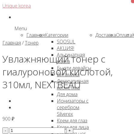
Skip
Unique korea
to
content
Menu
Главная
Категории
Доставка
Оплата
SOOSUL
Главная
/
Тонер
АКЦИЯ!
Альгинатная
Увлажняющий тонер с
маска
Бьюти девайсы
гиалуроновой кислотой,
Витамины
Декоративная
310мл, NEXTBEAU
косметика
Для дома
Ионизаторы с
серебром
Silverex
900
₽
Крем для глаз
Крем для лица
Количество
Крем для ног