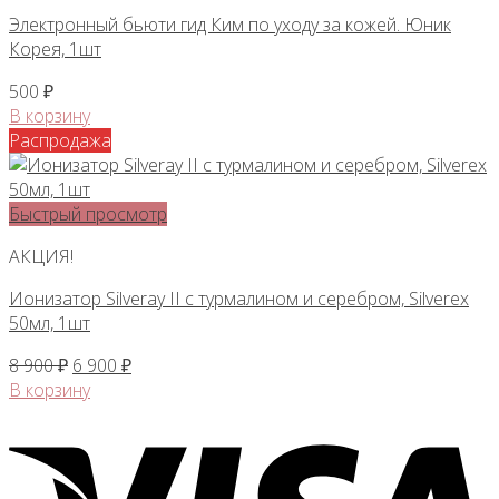
Электронный бьюти гид Ким по уходу за кожей. Юник
Корея, 1шт
500
₽
В корзину
Распродажа
Быстрый просмотр
АКЦИЯ!
Ионизатор Silveray II с турмалином и серебром, Silverex
50мл, 1шт
Первоначальная
Текущая
8 900
₽
6 900
₽
цена
цена:
В корзину
составляла
6
8
900 ₽.
900 ₽.