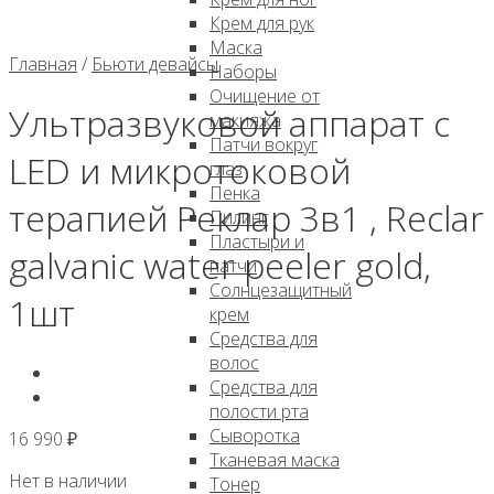
Крем для рук
Маска
Главная
/
Бьюти девайсы
Наборы
Очищение от
Ультразвуковой аппарат с
макияжа
Патчи вокруг
LED и микротоковой
глаз
Пенка
терапией Реклар 3в1 , Reclar
Пилинг
Пластыри и
galvanic water peeler gold,
патчи
Солнцезащитный
1шт
крем
Средства для
волос
Средства для
полости рта
Сыворотка
16 990
₽
Тканевая маска
Нет в наличии
Тонер