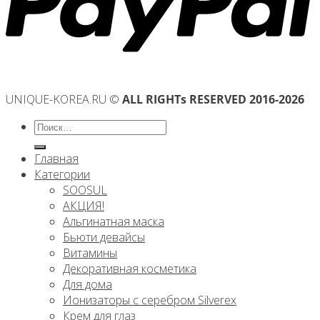
UNIQUE-KOREA.RU ©
ALL RIGHTs RESERVED 2016-2026
Искать:
Главная
Категории
SOOSUL
АКЦИЯ!
Альгинатная маска
Бьюти девайсы
Витамины
Декоративная косметика
Для дома
Ионизаторы с серебром Silverex
Крем для глаз