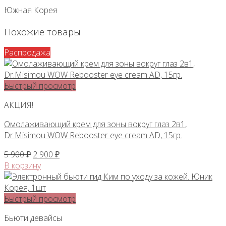
Южная Корея
Похожие товары
Распродажа
Быстрый просмотр
АКЦИЯ!
Омолаживающий крем для зоны вокруг глаз 2в1,
Dr.Misimou WOW Rebooster eye cream AD, 15гр.
Первоначальная
Текущая
5 900
₽
2 900
₽
цена
цена:
В корзину
составляла
2
5
900 ₽.
900 ₽.
Быстрый просмотр
Бьюти девайсы