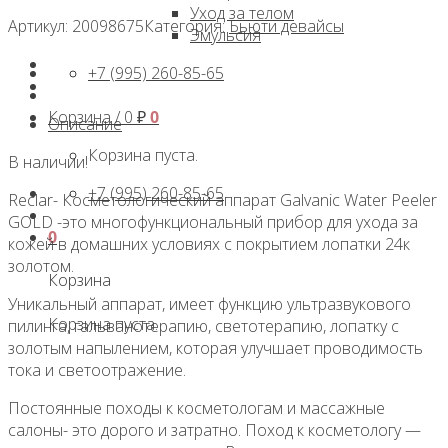
Уход за телом
Артикул:
20098675
Категория:
Бьюти девайсы
Эмульсия
+7 (995) 260-85-65
Корзина /
0
₽
0
Описание
Корзина пуста.
В наличии!
+7 (995) 260-85-65
Reclar- Косметологический аппарат Galvanic Water Peeler
GOLD -это многофункциональный прибор для ухода за
0
кожей в домашних условиях с покрытием лопатки 24к
золотом.
Корзина
Уникальный аппарат, имеет функцию ультразвукового
Корзина пуста.
пилинга, гальванотерапию, светотерапию, лопатку с
золотым напылением, которая улучшает проводимость
тока и светоотражение.
Постоянные походы к косметологам и массажные
салоны- это дорого и затратно. Поход к косметологу —