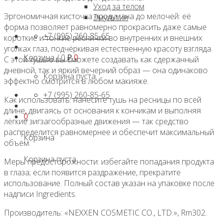
Уход за телом
Эргономичная кисточка продумана до мелочей: её
Эмульсия
форма позволяет равномерно прокрасить даже самые
+7 (995) 260-85-65
короткие и тонкие реснички во внутренних и внешних
уголках глаз, подчёркивая естественную красоту взгляда.
Корзина /
0
₽
0
С этой тушью вы сможете создавать как сдержанный
дневной, так и яркий вечерний образ — она одинаково
Корзина пуста.
эффектно смотрится в любом макияже.
+7 (995) 260-85-65
Как использовать: нанесите тушь на ресницы по всей
длине, двигаясь от основания к кончикам и выполняя
0
лёгкие зигзагообразные движения — так средство
распределится равномернее и обеспечит максимальный
Корзина
объём.
Корзина пуста.
Меры предосторожности: избегайте попадания продукта
в глаза; если появится раздражение, прекратите
использование. Полный состав указан на упаковке после
надписи Ingredients.
Производитель: «NEXXEN COSMETIC СО., LTD.», Rm302.