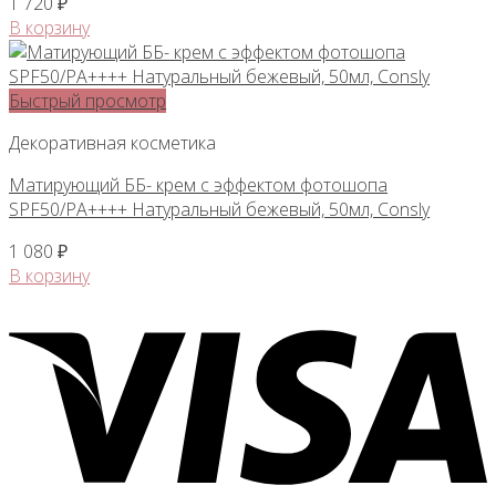
1 720
₽
В корзину
Быстрый просмотр
Декоративная косметика
Матирующий ББ- крем с эффектом фотошопа
SPF50/PA++++ Натуральный бежевый, 50мл, Consly
1 080
₽
В корзину