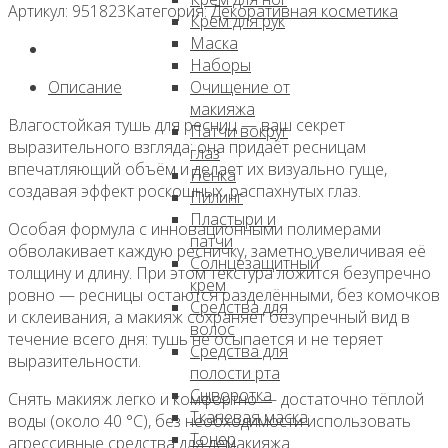
Тушь
Артикул:
951823
Категория:
Декоративная косметика
Крем для рук
для
Маска
ресниц,
Наборы
увеличивающая
Описание
Очищение от
объем,
макияжа
7мл,
Влагостойкая тушь для ресниц — ваш секрет
Патчи вокруг
DABO
выразительного взгляда: она придаёт ресницам
глаз
впечатляющий объём и делает их визуально гуще,
Пенка
создавая эффект роскошных, распахнутых глаз.
Пилинг
Пластыри и
Особая формула с инновационными полимерами
патчи
обволакивает каждую ресничку, заметно увеличивая её
Солнцезащитный
толщину и длину. При этом текстура ложится безупречно
крем
ровно — ресницы остаются разделёнными, без комочков
Средства для
и склеивания, а макияж сохраняет безупречный вид в
волос
течение всего дня: тушь не осыпается и не теряет
Средства для
выразительности.
полости рта
Сыворотка
Снять макияж легко и комфортно — достаточно тёплой
Тканевая маска
воды (около 40 °C), без необходимости использовать
Тонер
агрессивные средства для демакияжа.