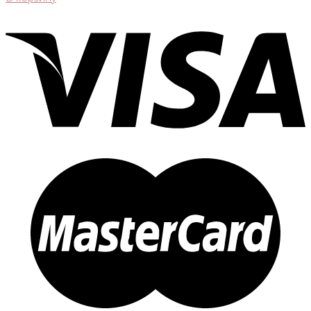
составляла
2
4
900 ₽.
500 ₽.