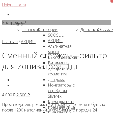
Skip
Unique korea
to
content
Распродажа!
Menu
Главная
Категории
Доставка
Оплата
SOOSUL
АКЦИЯ!
Главная
/
АКЦИЯ!
Альгинатная
маска
Сменный стержень-фильтр
Бьюти девайсы
Витамины
для ионизатора, 1шт
Декоративная
косметика
Для дома
Ионизаторы с
серебром
Первоначальная
Текущая
4 000
₽
2 500
₽
Silverex
цена
цена:
Крем для глаз
Производитель рекомендует замену стержня в бутылке
составляла
2
Крем для лица
после 1200 наполнений, в среднем это порядка 24
4
500 ₽.
Крем для ног