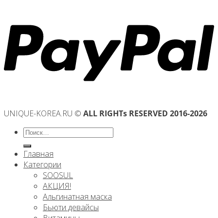
UNIQUE-KOREA.RU ©
ALL RIGHTs RESERVED 2016-2026
Искать:
Главная
Категории
SOOSUL
АКЦИЯ!
Альгинатная маска
Бьюти девайсы