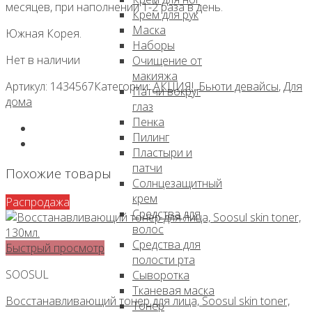
месяцев, при наполнении 1-2 раза в день.
000 ₽.
Крем для рук
Маска
Южная Корея.
Наборы
Нет в наличии
Очищение от
макияжа
Артикул:
1434567
Категории:
АКЦИЯ!
,
Бьюти девайсы
,
Для
Патчи вокруг
дома
глаз
Пенка
Пилинг
Пластыри и
патчи
Похожие товары
Солнцезащитный
крем
Распродажа
Средства для
волос
Средства для
Быстрый просмотр
полости рта
SOOSUL
Сыворотка
Тканевая маска
Восстанавливающий тонер для лица, Soosul skin toner,
Тонер