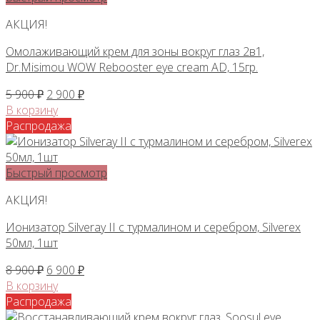
АКЦИЯ!
Омолаживающий крем для зоны вокруг глаз 2в1,
Dr.Misimou WOW Rebooster eye cream AD, 15гр.
Первоначальная
Текущая
5 900
₽
2 900
₽
цена
цена:
В корзину
составляла
2
Распродажа
5
900 ₽.
900 ₽.
Быстрый просмотр
АКЦИЯ!
Ионизатор Silveray II с турмалином и серебром, Silverex
50мл, 1шт
Первоначальная
Текущая
8 900
₽
6 900
₽
цена
цена:
В корзину
составляла
6
Распродажа
8
900 ₽.