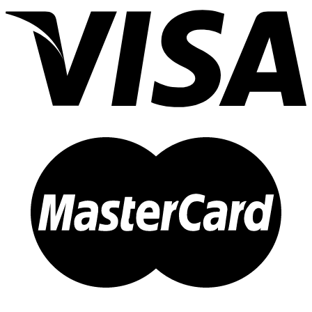
4
900 ₽.
500 ₽.