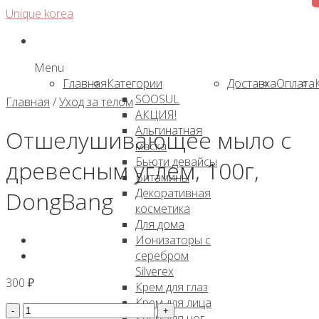
Skip
Unique korea
to
content
Menu
Главная
Категории
Доставка
Оплата
SOOSUL
Главная
/
Уход за телом
АКЦИЯ!
Альгинатная
Отшелушивающее мыло с
маска
Бьюти девайсы
древесным углем, 100г,
Витамины
Декоративная
DongBang
косметика
Для дома
Ионизаторы с
серебром
Silverex
300
₽
Крем для глаз
Крем для лица
Количество
Крем для ног