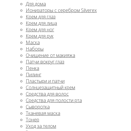
Для дома
Ионизаторы с серебром Silverex
Крем для глаз
Крем для лица
Крем для ног
Крем для рук
Маска
Наборы
Очищение от макияжа
Патчи вокруг глаз
Пенка
Пилинг
Пластыри и патчи
Солнцезащитный крем
Средства для волос
Средства для полости рта
Сыворотка
Тканевая маска
Тонер
Уход за телом