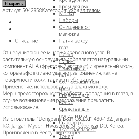
товара
В корзину
Крем для рук
Отшелушивающее
Артикул:
5042858
Категория:
Уход за телом
Маска
мыло
Наборы
с
Очищение от
древесным
макияжа
углем,
Описание
Патчи вокруг
100г,
глаз
DongBang
Отшелушивающее мыло из древесного угля. В
Пенка
растительную основу мыла добавляется натуральный
Пилинг
компонент AHA (фруктовый экстракт) и древесный уголь,
Пластыри и
которые эффективно удаляют загрязнения, как на
патчи
поверхности кожи, так и из глубины пор.
Солнцезащитный
Применение: использовать на влажную кожу.
крем
Меры предосторожности: избегать попадания в глаза, в
Средства для
случае возникновения раздражения прекратить
волос
использование.
Средства для
полости рта
Изготовитель: “Dongbang B&H Co.,Ltd”, 480-132, Jangan-
Сыворотка
RO, Jangan-Myeon, Hwaseong-SI, Gyeonggi-DO, Korea.
Тканевая маска
Произведено в Республике Корея.
Тонер