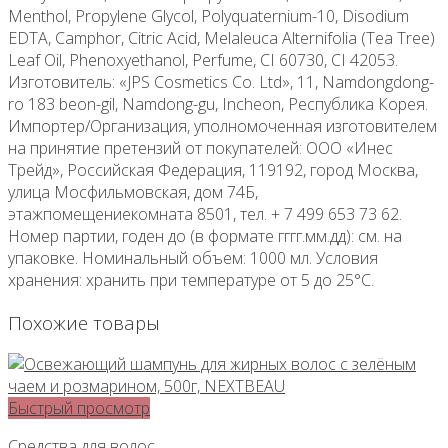
Menthol, Propylene Glycol, Polyquaternium-10, Disodium
EDTA, Camphor, Citric Acid, Melaleuca Alternifolia (Tea Tree)
Leaf Oil, Phenoxyethanol, Perfume, CI 60730, CI 42053.
Изготовитель: «JPS Cosmetics Co. Ltd», 11, Namdongdong-
ro 183 beon-gil, Namdong-gu, Incheon, Республика Корея.
Импортер/Организация, уполномоченная изготовителем
на принятие претензий от покупателей: ООО «Инес
Трейд», Российская Федерация, 119192, город Москва,
улица Мосфильмовская, дом 74Б,
этажпомещениекомната 8501, тел. + 7 499 653 73 62.
Номер партии, годен до (в формате гггг.мм.дд): см. на
упаковке. Номинальный объем: 1000 мл. Условия
хранения: хранить при температуре от 5 до 25°С.
Похожие товары
Быстрый просмотр
Средства для волос