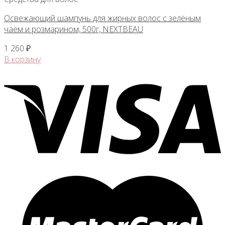
Освежающий шампунь для жирных волос с зелёным
чаем и розмарином, 500г, NEXTBEAU
1 260
₽
В корзину