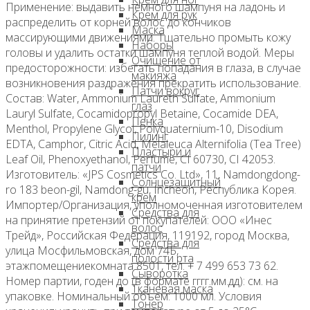
Применение: выдавить немного шампуня на ладонь и
Крем для рук
распределить от корней волос до кончиков
Маска
массирующими движениями. Тщательно промыть кожу
Наборы
головы и удалить остатки шампуня теплой водой. Меры
Очищение от
предосторожности: избегать попадания в глаза, в случае
макияжа
возникновения раздражения прекратить использование.
Патчи вокруг
Состав: Water, Ammonium Laureth Sulfate, Ammonium
глаз
Lauryl Sulfate, Cocamidopropyl Betaine, Cocamide DEA,
Пенка
Menthol, Propylene Glycol, Polyquaternium-10, Disodium
Пилинг
EDTA, Camphor, Citric Acid, Melaleuca Alternifolia (Tea Tree)
Пластыри и
Leaf Oil, Phenoxyethanol, Perfume, CI 60730, CI 42053.
патчи
Изготовитель: «JPS Cosmetics Co. Ltd», 11, Namdongdong-
Солнцезащитный
ro 183 beon-gil, Namdong-gu, Incheon, Республика Корея.
крем
Импортер/Организация, уполномоченная изготовителем
Средства для
на принятие претензий от покупателей: ООО «Инес
волос
Трейд», Российская Федерация, 119192, город Москва,
Средства для
улица Мосфильмовская, дом 74Б,
полости рта
этажпомещениекомната 8501, тел. + 7 499 653 73 62.
Сыворотка
Номер партии, годен до (в формате гггг.мм.дд): см. на
Тканевая маска
упаковке. Номинальный объем: 1000 мл. Условия
Тонер