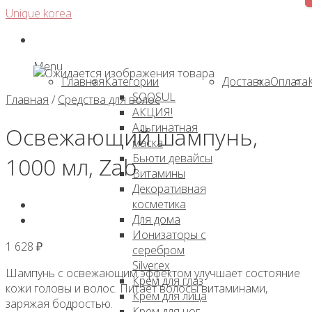
Skip
Unique korea
to
content
Menu
Главная
Категории
Доставка
Оплата
SOOSUL
Главная
/
Средства для волос
АКЦИЯ!
Альгинатная
Освежающий шампунь,
маска
Бьюти девайсы
1000 мл, Zab
Витамины
Декоративная
косметика
Для дома
Ионизаторы с
1 628
₽
серебром
Silverex
Шампунь с освежающим эффектом улучшает состояние
Крем для глаз
кожи головы и волос. Питает волосы витаминами,
Крем для лица
заряжая бодростью.
Крем для ног