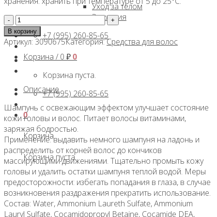
хранения: хранить при температуре от 5 до 25°С.
Уход за телом
Эмульсия
Количество
товара
В корзину
+7 (995) 260-85-65
Освежающий
Артикул:
3090675
Категория:
Средства для волос
шампунь,
Корзина /
0
₽
0
1000
мл,
Корзина пуста.
Zab
Описание
+7 (995) 260-85-65
Шампунь с освежающим эффектом улучшает состояние
0
кожи головы и волос. Питает волосы витаминами,
заряжая бодростью.
Корзина
Применение: выдавить немного шампуня на ладонь и
распределить от корней волос до кончиков
Корзина пуста.
массирующими движениями. Тщательно промыть кожу
головы и удалить остатки шампуня теплой водой. Меры
предосторожности: избегать попадания в глаза, в случае
возникновения раздражения прекратить использование.
Состав: Water, Ammonium Laureth Sulfate, Ammonium
Lauryl Sulfate, Cocamidopropyl Betaine, Cocamide DEA,