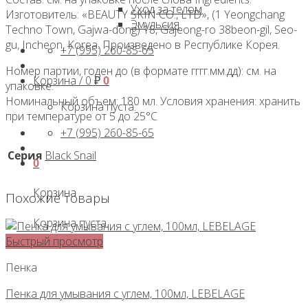
Уход за телом
Изготовитель: «BEAUTY SKIN CO., LTD», (1 Yeongchang
Эмульсия
Techno Town, Gajwa-dong) 18, Gajeong-ro 38beon-gil, Seo-
gu, Incheon, Korea. Произведено в Республике Корея.
+7 (995) 260-85-65
Номер партии, годен до (в формате гггг.мм.дд): см. на
Корзина /
0
₽
0
упаковке.
Номинальный объем: 180 мл. Условия хранения: хранить
Корзина пуста.
при температуре от 5 до 25°С
+7 (995) 260-85-65
Серия
Black Snail
0
Корзина
Похожие товары
Корзина пуста.
Быстрый просмотр
Пенка
Пенка для умывания с углем, 100мл, LEBELAGE