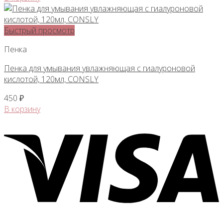
Быстрый просмотр
Пенка
Пенка для умывания увлажняющая с гиалуроновой
кислотой, 120мл, CONSLY
450
₽
В корзину