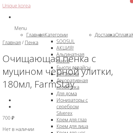
Skip
Unique korea
to
content
Menu
Главная
Категории
Доставка
Оплата
SOOSUL
Главная
/
Пенка
АКЦИЯ!
Альгинатная
Очищающая пенка с
маска
Бьюти девайсы
муцином черной улитки,
Витамины
Декоративная
180мл, FarmStay
косметика
Для дома
Ионизаторы с
серебром
Silverex
700
₽
Крем для глаз
Крем для лица
Нет в наличии
Крем для ног