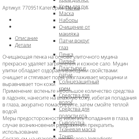
Крем для рук
Артикул:
770951
Категория:
Пенка
Маска
Наборы
Очищение от
макияжа
Описание
Патчи вокруг
Детали
глаз
Пенка
Очищающая пенка на основе улиточного муцина
Пилинг
прекрасно удаляет загрязнения и кожное сало. Муцин
Пластыри и
улитки обладает оздоравливающими свойствами:
патчи
очищает и стягивает поры, разглаживает морщинки и
Солнцезащитный
выравнивает тон кожи.
крем
Применение: вспеньте небольшое количество средства
Средства для
в ладонях, нанесите на влажную кожу, избегая попадания
волос
в глаза, аккуратно помассируйте, затем смойте теплой
Средства для
водой.
полости рта
Меры предосторожности: избегать попадания в глаза, в
Сыворотка
случае возникновения раздражения прекратить
Тканевая маска
использование.
Тонер
Состав: см. на упаковке после слова Ingredients.