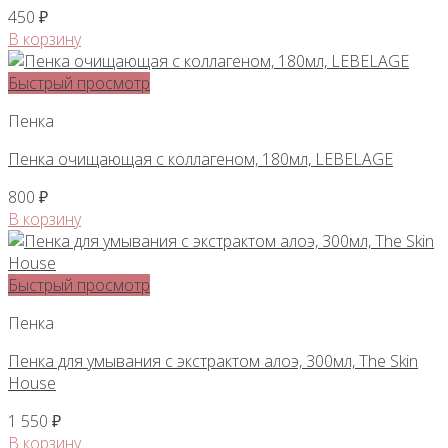
450
₽
В корзину
Быстрый просмотр
Пенка
Пенка очищающая с коллагеном, 180мл, LEBELAGE
800
₽
В корзину
Быстрый просмотр
Пенка
Пенка для умывания с экстрактом алоэ, 300мл, The Skin
House
1 550
₽
В корзину