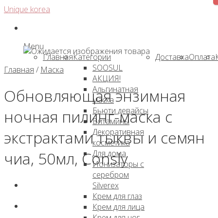
Skip
Unique korea
to
content
Menu
Главная
Категории
Доставка
Оплата
SOOSUL
Главная
/
Маска
АКЦИЯ!
Альгинатная
Обновляющая энзимная
маска
Бьюти девайсы
ночная пилинг-маска с
Витамины
Декоративная
экстрактами тыквы и семян
косметика
Для дома
чиа, 50мл, Consly
Ионизаторы с
серебром
Silverex
Крем для глаз
Крем для лица
Крем для ног