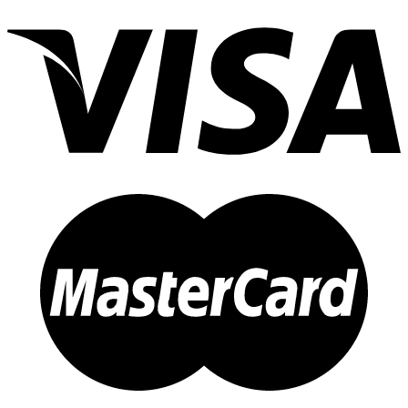
составляла
2
5
990 ₽.
500 ₽.