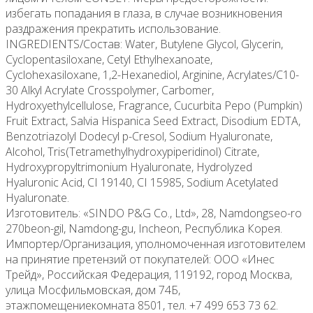
избегать попадания в глаза, в случае возникновения
раздражения прекратить использование.
INGREDIENTS/Состав: Water, Butylene Glycol, Glycerin,
Cyclopentasiloxane, Cetyl Ethylhexanoate,
Cyclohexasiloxane, 1,2-Hexanediol, Arginine, Acrylates/C10-
30 Alkyl Acrylate Crosspolymer, Carbomer,
Hydroxyethylcellulose, Fragrance, Cucurbita Pepo (Pumpkin)
Fruit Extract, Salvia Hispanica Seed Extract, Disodium EDTA,
Benzotriazolyl Dodecyl p-Cresol, Sodium Hyaluronate,
Alcohol, Tris(Tetramethylhydroxypiperidinol) Citrate,
Hydroxypropyltrimonium Hyaluronate, Hydrolyzed
Hyaluronic Acid, CI 19140, CI 15985, Sodium Acetylated
Hyaluronate.
Изготовитель: «SINDO P&G Co., Ltd», 28, Namdongseo-ro
270beon-gil, Namdong-gu, Incheon, Республика Корея.
Импортер/Организация, уполномоченная изготовителем
на принятие претензий от покупателей: ООО «Инес
Трейд», Российская Федерация, 119192, город Москва,
улица Мосфильмовская, дом 74Б,
этажпомещениекомната 8501, тел. +7 499 653 73 62.