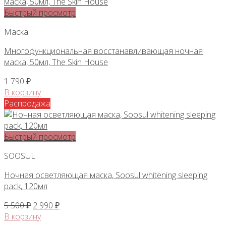
Быстрый просмотр
Маска
Многофункциональная восстанавливающая ночная
маска, 50мл, The Skin House
1 790
₽
В корзину
Распродажа
Быстрый просмотр
SOOSUL
Ночная осветляющая маска, Soosul whitening sleeping
pack, 120мл
Первоначальная
Текущая
5 500
₽
2 990
₽
цена
цена:
В корзину