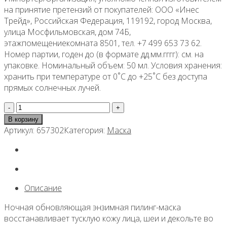
на принятие претензий от покупателей: ООО «Инес
Трейд», Российская Федерация, 119192, город Москва,
улица Мосфильмовская, дом 74Б,
этажпомещениекомната 8501, тел. +7 499 653 73 62.
Номер партии, годен до (в формате дд.мм.гггг): см. на
упаковке. Номинальный объем: 50 мл. Условия хранения:
хранить при температуре от 0˚С до +25˚С без доступа
прямых солнечных лучей.
Количество
товара
В корзину
Обновляющая
Артикул:
657302
Категория:
Маска
энзимная
ночная
пилинг-
маска
с
Описание
экстрактами
тыквы
Ночная обновляющая энзимная пилинг-маска
и
восстанавливает тусклую кожу лица, шеи и декольте во