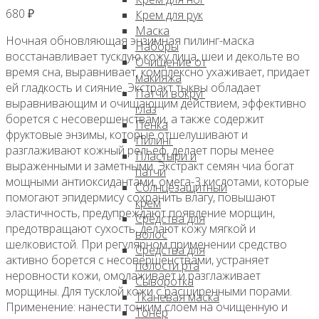
680
₽
Крем для рук
Маска
Ночная обновляющая энзимная пилинг-маска
Наборы
восстанавливает тусклую кожу лица, шеи и декольте во
Очищение от
время сна, выравнивает, комплексно ухаживает, придает
макияжа
ей гладкость и сияние. Экстракт тыквы обладает
Патчи вокруг
выравнивающим и очищающим действием, эффективно
глаз
борется с несовершенствами, а также содержит
Пенка
фруктовые энзимы, которые отшелушивают и
Пилинг
разглаживают кожный рельеф, делает поры менее
Пластыри и
выраженными и заметными. Экстракт семян чиа богат
патчи
мощными антиоксидантами, омега-3 кислотами, которые
Солнцезащитный
помогают эпидермису сохранить влагу, повышают
крем
эластичность, предупреждают появление морщин,
Средства для
предотвращают сухость, делают кожу мягкой и
волос
шелковистой. При регулярном применении средство
Средства для
активно борется с несовершенствами, устраняет
полости рта
неровности кожи, омолаживает и разглаживает
Сыворотка
морщины. Для тусклой кожи с расширенными порами.
Тканевая маска
Применение: нанести тонким слоем на очищенную и
Тонер