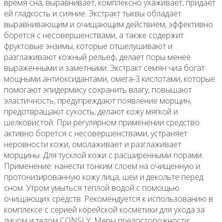
семян
время сна, выравнивает, комплексно ухаживает, придает
чиа,
ей гладкость и сияние. Экстракт тыквы обладает
50мл,
выравнивающим и очищающим действием, эффективно
Consly
борется с несовершенствами, а также содержит
фруктовые энзимы, которые отшелушивают и
разглаживают кожный рельеф, делает поры менее
выраженными и заметными. Экстракт семян чиа богат
мощными антиоксидантами, омега-3 кислотами, которые
помогают эпидермису сохранить влагу, повышают
эластичность, предупреждают появление морщин,
предотвращают сухость, делают кожу мягкой и
шелковистой. При регулярном применении средство
активно борется с несовершенствами, устраняет
неровности кожи, омолаживает и разглаживает
морщины. Для тусклой кожи с расширенными порами.
Применение: нанести тонким слоем на очищенную и
протонизированную кожу лица, шеи и декольте перед
сном. Утром умыться теплой водой с помощью
очищающих средств. Рекомендуется к использованию в
комплексе с серией корейской косметики для ухода за
лицом и телом CONSLY. Меры предосторожности: