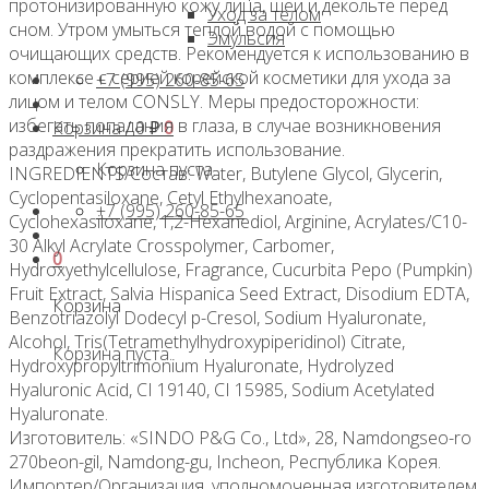
протонизированную кожу лица, шеи и декольте перед
Уход за телом
сном. Утром умыться теплой водой с помощью
Эмульсия
очищающих средств. Рекомендуется к использованию в
комплексе с серией корейской косметики для ухода за
+7 (995) 260-85-65
лицом и телом CONSLY. Меры предосторожности:
избегать попадания в глаза, в случае возникновения
Корзина /
0
₽
0
раздражения прекратить использование.
Корзина пуста.
INGREDIENTS/Состав: Water, Butylene Glycol, Glycerin,
Cyclopentasiloxane, Cetyl Ethylhexanoate,
+7 (995) 260-85-65
Cyclohexasiloxane, 1,2-Hexanediol, Arginine, Acrylates/C10-
30 Alkyl Acrylate Crosspolymer, Carbomer,
0
Hydroxyethylcellulose, Fragrance, Cucurbita Pepo (Pumpkin)
Fruit Extract, Salvia Hispanica Seed Extract, Disodium EDTA,
Корзина
Benzotriazolyl Dodecyl p-Cresol, Sodium Hyaluronate,
Alcohol, Tris(Tetramethylhydroxypiperidinol) Citrate,
Корзина пуста.
Hydroxypropyltrimonium Hyaluronate, Hydrolyzed
Hyaluronic Acid, CI 19140, CI 15985, Sodium Acetylated
Hyaluronate.
Изготовитель: «SINDO P&G Co., Ltd», 28, Namdongseo-ro
270beon-gil, Namdong-gu, Incheon, Республика Корея.
Импортер/Организация, уполномоченная изготовителем