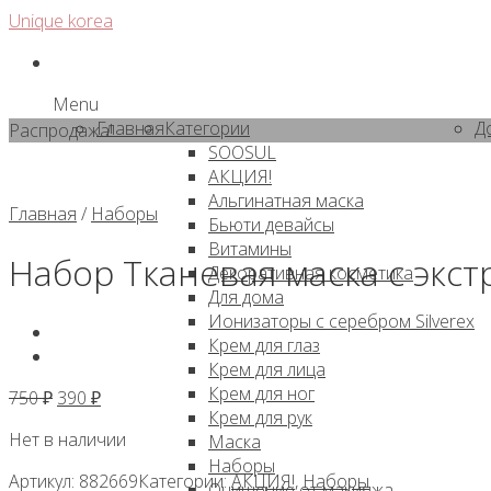
Skip
Unique korea
to
content
Menu
Главная
Категории
Д
Распродажа!
SOOSUL
АКЦИЯ!
Альгинатная маска
Главная
/
Наборы
Бьюти девайсы
Витамины
Набор Тканевая маска с экст
Декоративная косметика
Для дома
Ионизаторы с серебром Silverex
Крем для глаз
Крем для лица
Крем для ног
Первоначальная
Текущая
750
₽
390
₽
Крем для рук
цена
цена:
Нет в наличии
Маска
составляла
390 ₽.
Наборы
750 ₽.
Артикул:
882669
Категории:
АКЦИЯ!
,
Наборы
Очищение от макияжа