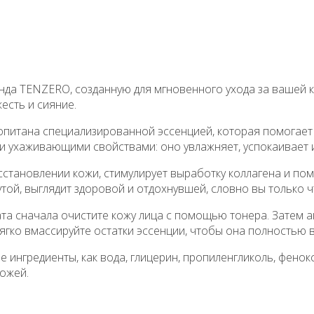
нда TENZERO, созданную для мгновенного ухода за вашей ко
есть и сияние.
опитана специализированной эссенцией, которая помогает
ми ухаживающими свойствами: оно увлажняет, успокаивает 
сстановлении кожи, стимулирует выработку коллагена и по
ой, выглядит здоровой и отдохнувшей, словно вы только чт
а сначала очистите кожу лица с помощью тонера. Затем ак
гко вмассируйте остатки эссенции, чтобы она полностью в
 ингредиенты, как вода, глицерин, пропиленгликоль, фенокс
кожей.