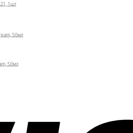
#21, 1шт
am, 50мл