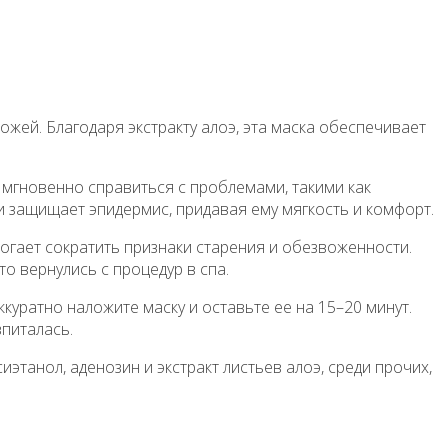
жей. Благодаря экстракту алоэ, эта маска обеспечивает
 мгновенно справиться с проблемами, такими как
и защищает эпидермис, придавая ему мягкость и комфорт.
могает сократить признаки старения и обезвоженности.
о вернулись с процедур в спа.
куратно наложите маску и оставьте ее на 15–20 минут.
питалась.
иэтанол, аденозин и экстракт листьев алоэ, среди прочих,