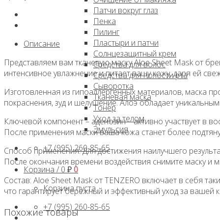
Патчи вокруг глаз
Пенка
Пилинг
Пластыри и патчи
Описание
Солнцезащитный крем
Представляем вам тканевую маску Aloe Sheet Mask от бре
Средства для волос
интенсивное увлажнение и питает вашу кожу, даря ей свеж
Средства для полости рта
Сыворотка
Изготовленная из гипоаллергенных материалов, маска пр
Тканевая маска
покраснения, зуд и шелушение. Алоэ обладает уникальны
Тонер
Уход за телом
Ключевой компонент – аденозин – активно участвует в во
Эмульсия
После применения маски ваша кожа станет более подтянут
+7 (995) 260-85-65
Способ применения: Для достижения наилучшего результат
После окончания времени воздействия снимите маску и мя
Корзина /
0
₽
0
Состав: Aloe Sheet Mask от TENZERO включает в себя такие
Корзина пуста.
что гарантирует бережный и эффективный уход за вашей 
+7 (995) 260-85-65
Похожие товары