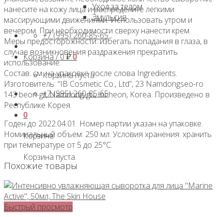
Уход за телом
нанесите на кожу лица и распределите легкими
Эмульсия
массирующими движениями. Использовать утром и
вечером. При необходимости сверху нанести крем.
+7 (995) 260-85-65
Меры предосторожности: избегать попадания в глаза, в
случае возникновения раздражения прекратить
Корзина /
0
₽
0
использование.
Состав: см. на упаковке после слова Ingredients.
Корзина пуста.
Изготовитель: “IB Cosmetic Co., Ltd”, 23 Namdongseo-ro
+7 (995) 260-85-65
143 beon-gil, Namdong-gu, Incheon, Korea. Произведено в
Республике Корея.
0
Годен до 2022.04.01. Номер партии указан на упаковке.
Номинальный объем: 250 мл. Условия хранения: хранить
Корзина
при температуре от 5 до 25°С.
Корзина пуста.
Похожие товары
Быстрый просмотр