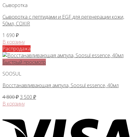
Сыворотка
Сыворотка с пептидами и EGF для регенерации кожи,
50мл, COXIR
1 690
₽
В корзину
Распродажа
Быстрый просмотр
SOOSUL
Восстанавливающая ампула, Soosul essence, 40мл
Первоначальная
Текущая
4 800
₽
3 500
₽
цена
цена:
В корзину
составляла
3
4
500 ₽.
800 ₽.