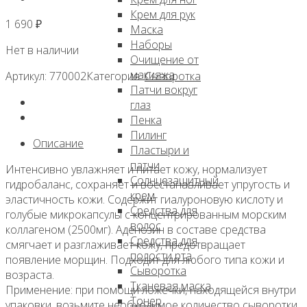
Крем для рук
1 690
₽
Маска
Наборы
Нет в наличии
Очищение от
макияжа
Артикул:
770002
Категория:
Сыворотка
Патчи вокруг
глаз
Пенка
Пилинг
Описание
Пластыри и
патчи
Интенсивно увлажняет и питает кожу, нормализует
Солнцезащитный
гидробаланс, сохраняет и восстанавливает упругость и
крем
эластичность кожи. Содержит гиалуроновую кислоту и
Средства для
голубые микрокапсулы с концентрированным морским
волос
коллагеном (2500мг). Аденозин в составе средства
Средства для
смягчает и разглаживает кожу, предотвращает
полости рта
появление морщин. Подходит для любого типа кожи и
Сыворотка
возраста.
Тканевая маска
Применение: при помощи ложечки, находящейся внутри
Тонер
упаковки, возьмите необходимое количество сыворотки,