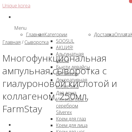
Skip
Unique korea
to
content
Menu
Главная
Категории
Доставка
Оплата
SOOSUL
Главная
/
Сыворотка
АКЦИЯ!
Альгинатная
Многофункциональная
маска
Бьюти девайсы
ампульная сыворотка с
Витамины
Декоративная
гиалуроновой кислотой и
косметика
Для дома
коллагеном, 250мл,
Ионизаторы с
FarmStay
серебром
Silverex
Крем для глаз
Крем для лица
Крем для ног