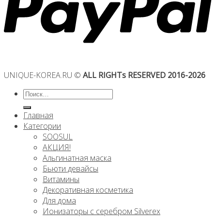
UNIQUE-KOREA.RU ©
ALL RIGHTs RESERVED 2016-2026
Искать:
Главная
Категории
SOOSUL
АКЦИЯ!
Альгинатная маска
Бьюти девайсы
Витамины
Декоративная косметика
Для дома
Ионизаторы с серебром Silverex