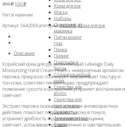
Первоначальная
Текущая
350
₽
100
₽
Крем для рук
цена
цена:
Маска
Нет в наличии
составляла
100 ₽.
Наборы
350 ₽.
Очищение от
Артикул:
564206
Категории:
АКЦИЯ!
,
Крем для рук
макияжа
Патчи вокруг
глаз
Пенка
Описание
Пилинг
Пластыри и
Корейский крем для рук увлажняющий Lebelage Daily
патчи
Moisturizing Hand Cream Peach с невероятным ароматом
Солнцезащитный
персика, прекрасно тонизирует, выравнивает текстуру и
крем
тон кожи, осветляет пигментацию, предупреждает
Средства для
появление сухости и шелушений, устраняет воспаления и
волос
смягчает.
Средства для
полости рта
Экстракт персика оказывает активное антивозрастное
Сыворотка
действие, помогает поддерживать кожу в тонусе,
Тканевая маска
устраняет дряблость и разглаживает морщинки,
Тонер
смягчает, успокаивает раздраженную и чувствительную