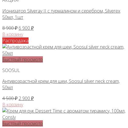
АКЦИЯ!
Ионизатор Silveray II с турмалином и серебром, Silverex
50мл, 1шт
Первоначальная
Текущая
8 900
₽
6 900
₽
цена
цена:
В корзину
составляла
6
Распродажа
8
900 ₽.
900 ₽.
Быстрый просмотр
SOOSUL
Антивозрастной крем для шеи, Soosul silver neck cream,
50мл
Первоначальная
Текущая
4 500
₽
2 900
₽
цена
цена:
В корзину
составляла
2
4
900 ₽.
500 ₽.
Быстрый просмотр