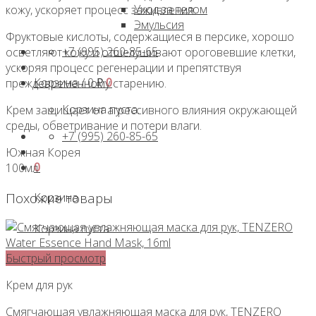
Уход за телом
кожу, ускоряет процесс заживления.
Эмульсия
Фруктовые кислоты, содержащиеся в персике, хорошо
+7 (995) 260-85-65
осветляют кожу и отшелушивают ороговевшие клетки,
ускоряя процесс регенерации и препятствуя
Корзина /
0
₽
0
преждевременному старению.
Корзина пуста.
Крем защищает от агрессивного влияния окружающей
среды, обветривание и потери влаги.
+7 (995) 260-85-65
Южная Корея
0
100мл
Похожие товары
Корзина
Корзина пуста.
Быстрый просмотр
Крем для рук
Смягчающая увлажняющая маска для рук, TENZERO