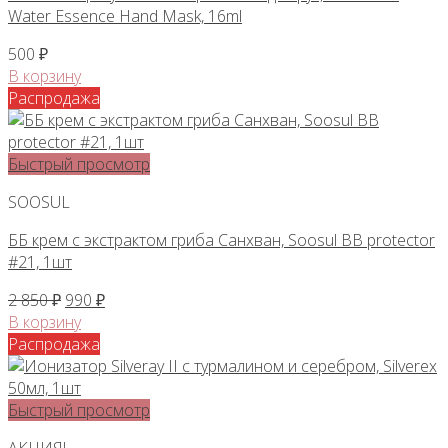
Water Essence Hand Mask, 16ml
500
₽
В корзину
Распродажа
Быстрый просмотр
SOOSUL
ББ крем с экстрактом гриба Санхван, Soosul BB protector
#21, 1шт
Первоначальная
Текущая
2 850
₽
990
₽
цена
цена:
В корзину
составляла
990 ₽.
Распродажа
2
850 ₽.
Быстрый просмотр