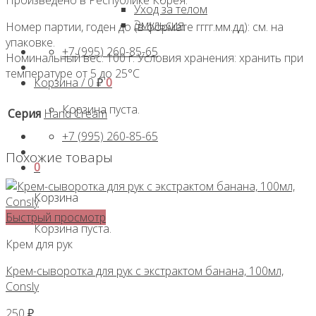
Уход за телом
Эмульсия
Номер партии, годен до (в формате гггг.мм.дд): см. на
упаковке.
+7 (995) 260-85-65
Номинальный вес: 100 г. Условия хранения: хранить при
температуре от 5 до 25°С
Корзина /
0
₽
0
Корзина пуста.
Серия
Hand Cream
+7 (995) 260-85-65
Похожие товары
0
Корзина
Быстрый просмотр
Корзина пуста.
Крем для рук
Крем-сыворотка для рук с экстрактом банана, 100мл,
Consly
250
₽