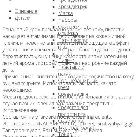
Крем для рук
Описание
Маска
Детали
Наборы
Очищение от
Банановый крем прекрасно увлажняет кожу, питает и
макияжа
насыщает витаминами. Не оставляет на коже жирной
Патчи вокруг
пленки, мгновенно впитывается и вы ощущаете эффект
глаз
увлажнения и свежести. Экстракт банана дарит гладкость,
Пенка
бархатистость, ощущение комфорта и замечательный
Пилинг
летний аромат, который поднимет настроение каждый
Пластыри и
день.
патчи
Применение: нанесите необходимое количество на кожу
Солнцезащитный
рук, вмассируйте. Использовать так часто, как это
крем
необходимо.
Средства для
Меры предосторожности: избегать попадания в глаза, в
волос
случае возникновения раздражения прекратить
Средства для
использование.
полости рта
Состав: см. на упаковке после слова Ingredients.
Сыворотка
Изготовитель: «NADAMCOS Co., Ltd», 98, Gukhwahyang-gil,
Тканевая маска
Tanhyeon-myeon, Paju-si, Gyeonggi-do, Korea.
Тонер
Произведено в Республике Корея.