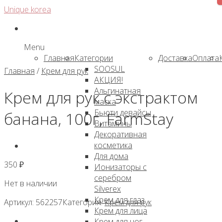
Skip
Unique korea
to
content
Menu
Главная
Категории
Доставка
Оплата
SOOSUL
Главная
/
Крем для рук
АКЦИЯ!
Альгинатная
Крем для рук с экстрактом
маска
Бьюти девайсы
банана, 100г, FarmStay
Витамины
Декоративная
косметика
Для дома
350
₽
Ионизаторы с
серебром
Нет в наличии
Silverex
Крем для глаз
Артикул:
562257
Категория:
Крем для рук
Крем для лица
Крем для ног