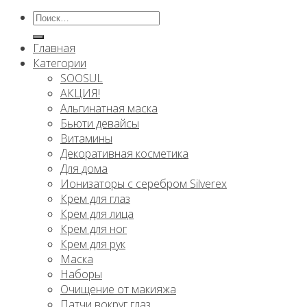
Искать:
Главная
Категории
SOOSUL
АКЦИЯ!
Альгинатная маска
Бьюти девайсы
Витамины
Декоративная косметика
Для дома
Ионизаторы с серебром Silverex
Крем для глаз
Крем для лица
Крем для ног
Крем для рук
Маска
Наборы
Очищение от макияжа
Патчи вокруг глаз