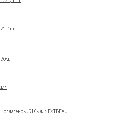
#21, 1шт
0мл