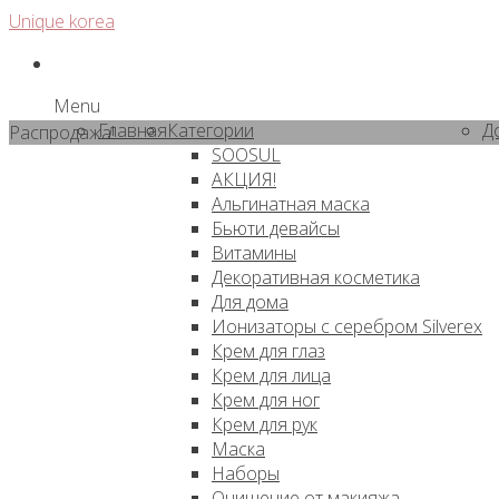
Skip
Unique korea
to
content
Menu
Главная
Категории
Д
Распродажа!
SOOSUL
АКЦИЯ!
Альгинатная маска
Бьюти девайсы
Витамины
Декоративная косметика
Для дома
Ионизаторы с серебром Silverex
Крем для глаз
Крем для лица
Крем для ног
Крем для рук
Маска
Наборы
Очищение от макияжа