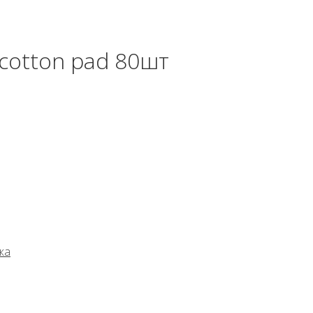
cotton pad 80шт
жа