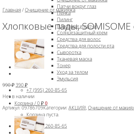
Патчи вокруг глаз
Главная
/
Очищение от макияжа
Пенка
Пилинг
Хлопковые пады, SOMISOME 
Пластыри и патчи
Солнцезащитный крем
Средства для волос
Средства для полости рта
Сыворотка
Тканевая маска
Тонер
Уход за телом
Эмульсия
Первоначальная
Текущая
990
₽
390
₽
+7 (995) 260-85-65
цена
цена:
Нет в наличии
составляла
390 ₽.
Корзина /
0
₽
0
990 ₽.
Артикул:
09786709
Категории:
АКЦИЯ!
,
Очищение от макия
Корзина пуста.
+7 (995) 260-85-65