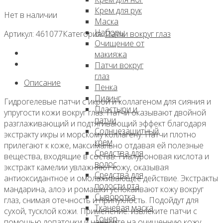
Крем для рук
Нет в наличии
Маска
Наборы
Артикул:
461077
Категория:
Патчи вокруг глаз
Очищение от
макияжа
Патчи вокруг
глаз
Описание
Пенка
Пилинг
Гидрогелевые патчи с икрой и коллагеном для сияния и
Пластыри и
упругости кожи вокруг глаз. Патчи оказывают двойной
патчи
разглаживающий и подтягивающий эффект благодаря
Солнцезащитный
экстракту икры и морскому коллагену. Патчи плотно
крем
прилегают к коже, максимально отдавая ей полезные
Средства для
вещества, входящие в состав. Гиалуроновая кислота и
волос
экстракт камелии увлажняют кожу, оказывая
Средства для
антиоксидантное и омолаживающее действие. Экстракты
полости рта
мандарина, алоэ и ромашки успокаивают кожу вокруг
Сыворотка
глаз, снимая отечность и припухлость. Подойдут для
Тканевая маска
сухой, тусклой кожи. Применение: извлеките патчи с
Тонер
помощью лопаточки и нанесите на очищенную кожу