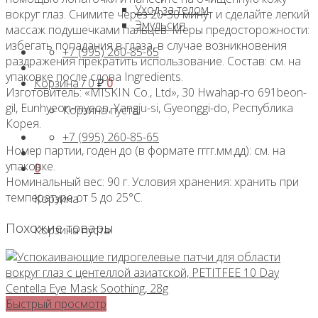
Уход за телом
вокруг глаз. Снимите через 20-30 минут и сделайте легкий
Эмульсия
массаж подушечками пальцев. Меры предосторожности:
избегать попадания в глаза, в случае возникновения
+7 (995) 260-85-65
раздражения прекратить использование. Состав: см. на
упаковке после слова Ingredients.
Корзина /
0
₽
0
Изготовитель: «MISKIN Co., Ltd», 30 Hwahap-ro 691beon-
gil, Eunhyeon-myeon, Yangju-si, Gyeonggi-do, Республика
Корзина пуста.
Корея.
+7 (995) 260-85-65
Номер партии, годен до (в формате гггг.мм.дд): см. на
упаковке.
0
Номинальный вес: 90 г. Условия хранения: хранить при
температуре от 5 до 25°С.
Корзина
Похожие товары
Корзина пуста.
Быстрый просмотр