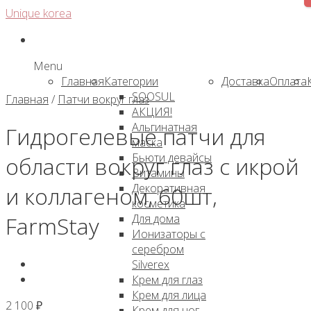
Skip
Unique korea
to
content
Menu
Главная
Категории
Доставка
Оплата
SOOSUL
Главная
/
Патчи вокруг глаз
АКЦИЯ!
Альгинатная
Гидрогелевые патчи для
маска
Бьюти девайсы
области вокруг глаз с икрой
Витамины
Декоративная
и коллагеном, 60шт,
косметика
Для дома
FarmStay
Ионизаторы с
серебром
Silverex
Крем для глаз
Крем для лица
2 100
₽
Крем для ног