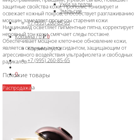
Уход за телом
защитные свойства кожи. Прополис тонизирует и
Эмульсия
освежает кожный покров, способствует разглаживанию
морщин, замедляет процессы старения кожи.
+7 (995) 260-85-65
Ниацинамид осветляет пигментные пятна, корректирует
неровный тон кожи, смягчает следы постакне.
Корзина /
0
₽
0
Обеспечивает мощное клеточное обновление кожи,
является сильным антиоксидантом, защищающим от
Корзина пуста.
агрессивного воздействия ультрафиолета и свободных
+7 (995) 260-85-65
радикалов.
0
Похожие товары
Корзина
Распродажа
Корзина пуста.