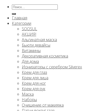
Искать:
Главная
Категории
SOOSUL
АКЦИЯ!
Альгинатная маска
Бьюти девайсы
Витамины
Декоративная косметика
Для дома
Ионизаторы с серебром Silverex
Крем для глаз
Крем для лица
Крем для ног
Крем для рук
Маска
Наборы
Очищение от макияжа
Патчи вокруг глаз