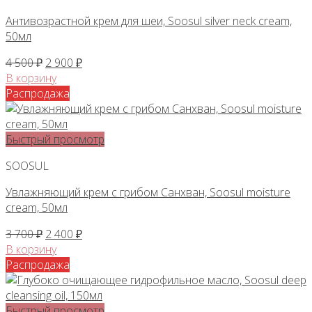
Антивозрастной крем для шеи, Soosul silver neck cream,
50мл
Первоначальная
Текущая
4 500
₽
2 900
₽
цена
цена:
В корзину
составляла
2
Распродажа
4
900 ₽.
500 ₽.
Быстрый просмотр
SOOSUL
Увлажняющий крем с грибом Санхван, Soosul moisture
cream, 50мл
Первоначальная
Текущая
3 700
₽
2 400
₽
цена
цена:
В корзину
составляла
2
Распродажа
3
400 ₽.
700 ₽.
Быстрый просмотр