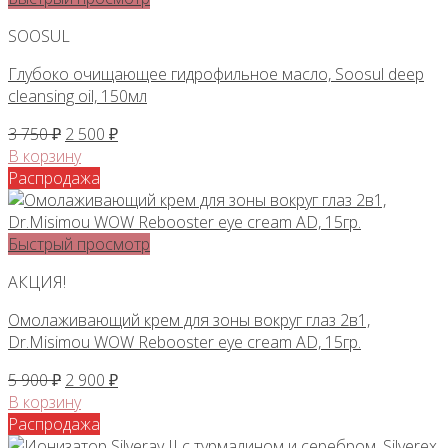
SOOSUL
Глубоко очищающее гидрофильное масло, Soosul deep
cleansing oil, 150мл
Первоначальная
Текущая
3 750
₽
2 500
₽
цена
цена:
В корзину
составляла
2
Распродажа
3
500 ₽.
750 ₽.
Быстрый просмотр
АКЦИЯ!
Омолаживающий крем для зоны вокруг глаз 2в1,
Dr.Misimou WOW Rebooster eye cream AD, 15гр.
Первоначальная
Текущая
5 900
₽
2 900
₽
цена
цена:
В корзину
составляла
2
Распродажа
5
900 ₽.