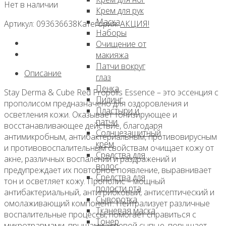
Нет в наличии
составляла
1
Крем для рук
1
100 ₽.
Маска
Артикул:
093636638
Категория:
АКЦИЯ!
900 ₽.
Наборы
Очищение от
макияжа
Патчи вокруг
Описание
глаз
Пенка
Stay Derma & Cube Red Propolis Essence – это эссенция с
Пилинг
прополисом предназначено для оздоровления и
Пластыри и
осветления кожи. Оказывает тонизирующее и
патчи
восстанавливающее действие, благодаря
Солнцезащитный
антимикробным, антибактериальным, противовирусным
крем
и противовоспалительным свойствам очищает кожу от
Средства для
акне, различных воспалений и раздражений и
волос
предупреждает их повторное появление, выравнивает
Средства для
тон и осветляет кожу. Прополис – мощный
полости рта
антибактериальный, антигрибковый, антисептический и
Сыворотка
омолаживающий компонент. Нейтрализует различные
Тканевая маска
воспалительные процессы, помогает справиться с
Тонер
микротравмами, прыщами, угревой сыпью, повышает