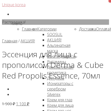
Skip
Unique korea
to
content
Распродажа!
Menu
Главная
Категории
Доставка
Оплата
SOOSUL
АКЦИЯ!
Главная
/
АКЦИЯ!
Альгинатная
маска
Эссенция для лица с
Бьюти девайсы
Витамины
прополисом Derma & Cube
Декоративная
косметика
Red Propolis Essence, 70мл
Для дома
Ионизаторы с
серебром
Silverex
Крем для глаз
Первоначальная
Текущая
1 900
₽
1 100
₽
Крем для лица
цена
цена:
Крем для ног