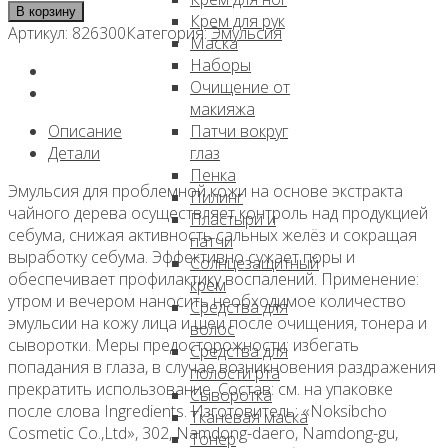
товара
В корзину
Крем для рук
Эмульсия
Артикул:
826300
Категория:
Эмульсия
Маска
с
Наборы
чайным
Очищение от
деревом
макияжа
для
Описание
Патчи вокруг
сужения
Детали
глаз
пор,
Пенка
100мл,
Эмульсия для проблемной кожи на основе экстракта
Пилинг
COXIR
чайного дерева осуществляет контроль над продукцией
Пластыри и
себума, снижая активность сальных желёз и сокращая
патчи
выработку себума. Эффективно сужает поры и
Солнцезащитный
обеспечивает профилактику воспалений. Применение:
крем
утром и вечером наносить необходимое количество
Средства для
эмульсии на кожу лица и шеи после очищения, тонера и
волос
сыворотки. Меры предосторожности: избегать
Средства для
попадания в глаза, в случае возникновения раздражения
полости рта
прекратить использование. Состав: см. на упаковке
Сыворотка
после слова Ingredients. Изготовитель: «Noksibcho
Тканевая маска
Cosmetic Co.,Ltd», 302, Namdong-daero, Namdong-gu,
Тонер