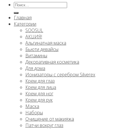
Искать:
Главная
Категории
SOOSUL
АКЦИЯ!
Альгинатная маска
Бьюти девайсы
Витамины
Декоративная косметика
Для дома
Ионизаторы с серебром Silverex
Крем для глаз
Крем для лица
Крем для ног
Крем для рук
Маска
Наборы
Очищение от макияжа
Патчи вокруг глаз