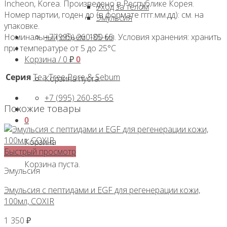
Incheon, Korea. Произведено в Республике Корея.
Уход за телом
Номер партии, годен до (в формате гггг.мм.дд): см. на
Эмульсия
упаковке.
Номинальный объем: 100 мл. Условия хранения: хранить
+7 (995) 260-85-65
при температуре от 5 до 25°С
Корзина /
0
₽
0
Серия
Tea Tree Pore & Sebum
Корзина пуста.
+7 (995) 260-85-65
Похожие товары
0
Корзина
Быстрый просмотр
Корзина пуста.
Эмульсия
Эмульсия с пептидами и EGF для регенерации кожи,
100мл, COXIR
1 350
₽