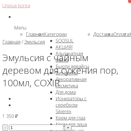
Skip
Unique korea
to
content
Menu
Главная
Категории
Доставка
Оплата
SOOSUL
Главная
/
Эмульсия
АКЦИЯ!
Альгинатная
Эмульсия с чайным
маска
Бьюти девайсы
деревом для сужения пор,
Витамины
Декоративная
100мл, COXIR
косметика
Для дома
Ионизаторы с
серебром
Silverex
1 350
₽
Крем для глаз
Крем для лица
Количество
Крем для ног