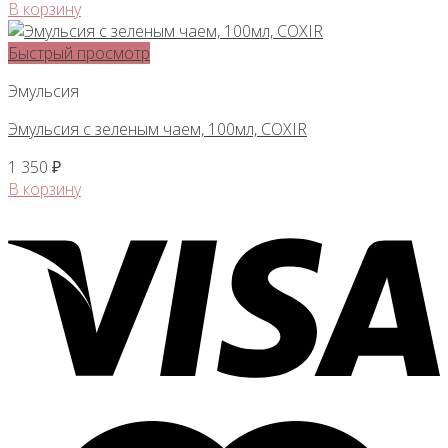
В корзину
Быстрый просмотр
Эмульсия
Эмульсия с зеленым чаем, 100мл, COXIR
1 350
₽
В корзину