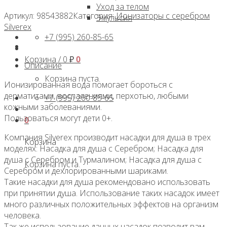
Уход за телом
Артикул:
98543882
Категория:
Ионизаторы с серебром
Эмульсия
Silverex
+7 (995) 260-85-65
Корзина /
0
₽
0
Описание
Корзина пуста.
Ионизированная вода помогает бороться с
дерматитами, воспалениями, перхотью, любыми
+7 (995) 260-85-65
кожными заболеваниями.
Пользоваться могут дети 0+.
0
Компания Silverex производит насадки для душа в трех
Корзина
моделях: Насадка для душа с Серебром; Насадка для
душа с Серебром и Турмалином; Насадка для душа с
Корзина пуста.
Серебром и дехлорированными шариками.
Такие насадки для душа рекомендовано использовать
при принятии душа. Использование таких насадок имеет
много различных положительных эффектов на организм
человека.
Так же использование данных насадок позволит вам