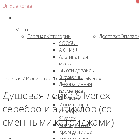
Skip
Unique korea
to
content
Menu
Главная
Категории
Доставка
Оплата
SOOSUL
АКЦИЯ!
Альгинатная
маска
Бьюти девайсы
Витамины
Главная
/
Ионизаторы с серебром Silverex
Декоративная
косметика
Душевая лейка Silverex
Для дома
Ионизаторы с
серебро и антихлор (со
серебром
Silverex
сменными катриджами)
Крем для глаз
Крем для лица
Крем для ног