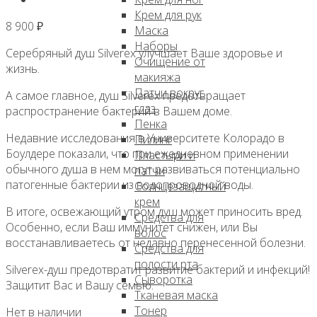
Крем для рук
8 900
₽
Маска
Наборы
Серебряный душ Silverex улучшает Ваше здоровье и
Очищение от
жизнь.
макияжа
Патчи вокруг
А самое главное, душ Silverex предотвращает
глаз
распространение бактерий в Вашем доме.
Пенка
Недавние исследования в Университете Колорадо в
Пилинг
Боулдере показали, что при ежедневном применении
Пластыри и
обычного душа в нем могут развиваться потенциально
патчи
патогенные бактерии из водопроводной воды.
Солнцезащитный
крем
В итоге, освежающий утром душ может приносить вред.
Средства для
Особенно, если Ваш иммунитет снижен, или Вы
волос
восстанавливаетесь от недавно перенесенной болезни.
Средства для
полости рта
Silverex-душ предотвратит развитие бактерий и инфекций!
Сыворотка
Защитит Вас и Вашу семью.
Тканевая маска
Тонер
Нет в наличии