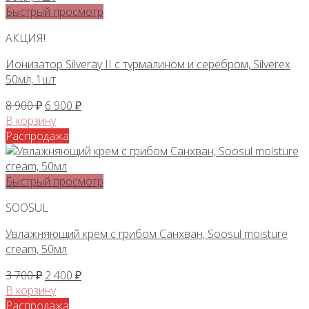
Быстрый просмотр
АКЦИЯ!
Ионизатор Silveray II с турмалином и серебром, Silverex
50мл, 1шт
Первоначальная
Текущая
8 900
₽
6 900
₽
цена
цена:
В корзину
составляла
6
Распродажа
8
900 ₽.
900 ₽.
Быстрый просмотр
SOOSUL
Увлажняющий крем с грибом Санхван, Soosul moisture
cream, 50мл
Первоначальная
Текущая
3 700
₽
2 400
₽
цена
цена:
В корзину
составляла
2
Распродажа