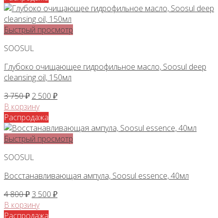
3
400 ₽.
700 ₽.
Быстрый просмотр
SOOSUL
Глубоко очищающее гидрофильное масло, Soosul deep
cleansing oil, 150мл
Первоначальная
Текущая
3 750
₽
2 500
₽
цена
цена:
В корзину
составляла
2
Распродажа
3
500 ₽.
750 ₽.
Быстрый просмотр
SOOSUL
Восстанавливающая ампула, Soosul essence, 40мл
Первоначальная
Текущая
4 800
₽
3 500
₽
цена
цена:
В корзину
составляла
3
Распродажа