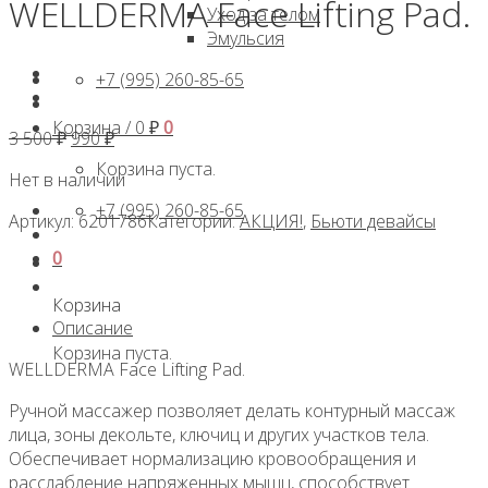
WELLDERMA Face Lifting Pad.
Уход за телом
Эмульсия
+7 (995) 260-85-65
Корзина /
0
₽
0
Первоначальная
Текущая
3 500
₽
990
₽
цена
цена:
Корзина пуста.
Нет в наличии
составляла
990 ₽.
3
+7 (995) 260-85-65
Артикул:
6201786
Категории:
АКЦИЯ!
,
Бьюти девайсы
500 ₽.
0
Корзина
Описание
Корзина пуста.
WELLDERMA Face Lifting Pad.
Ручной массажер позволяет делать контурный массаж
лица, зоны декольте, ключиц и других участков тела.
Обеспечивает нормализацию кровообращения и
расслабление напряженных мышц, способствует