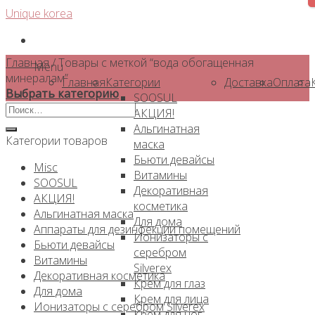
Skip
Unique korea
to
content
Главная
/
Товары с меткой “вода обогащенная
Menu
минералам”
Главная
Категории
Доставка
Оплата
Выбрать категорию
SOOSUL
Искать:
АКЦИЯ!
Альгинатная
Категории товаров
маска
Бьюти девайсы
Misc
Витамины
SOOSUL
Декоративная
АКЦИЯ!
косметика
Альгинатная маска
Для дома
Аппараты для дезинфекции помещений
Ионизаторы с
Бьюти девайсы
серебром
Витамины
Silverex
Декоративная косметика
Крем для глаз
Для дома
Крем для лица
Ионизаторы с серебром Silverex
Крем для ног