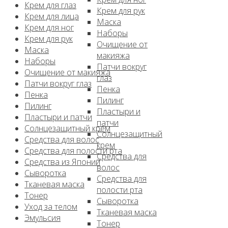
Крем для глаз
Крем для рук
Крем для лица
Маска
Крем для ног
Наборы
Крем для рук
Очищение от
Маска
макияжа
Наборы
Патчи вокруг
Очищение от макияжа
глаз
Патчи вокруг глаз
Пенка
Пенка
Пилинг
Пилинг
Пластыри и
Пластыри и патчи
патчи
Солнцезащитный крем
Солнцезащитный
Средства для волос
крем
Средства для полости рта
Средства для
Средства из Японии
волос
Сыворотка
Средства для
Тканевая маска
полости рта
Тонер
Сыворотка
Уход за телом
Тканевая маска
Эмульсия
Тонер