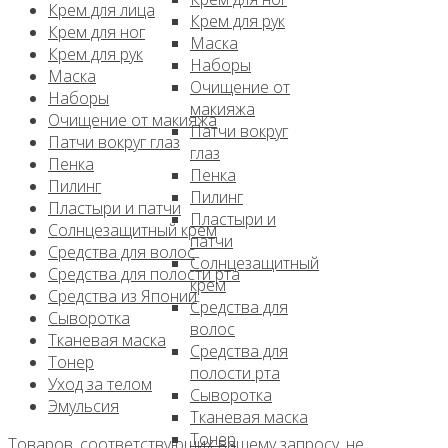
Крем для лица
Крем для рук
Крем для ног
Маска
Крем для рук
Наборы
Маска
Очищение от
Наборы
макияжа
Очищение от макияжа
Патчи вокруг
Патчи вокруг глаз
глаз
Пенка
Пенка
Пилинг
Пилинг
Пластыри и патчи
Пластыри и
Солнцезащитный крем
патчи
Средства для волос
Солнцезащитный
Средства для полости рта
крем
Средства из Японии
Средства для
Сыворотка
волос
Тканевая маска
Средства для
Тонер
полости рта
Уход за телом
Сыворотка
Эмульсия
Тканевая маска
Тонер
Товаров, соответствующих вашему запросу, не