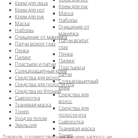
Крем для лица
Крем для рук
Крем для ног
Маска
Крем для рук
Наборы
Маска
Очищение от
Наборы
макияжа
Очищение от макияжа
Патчи вокруг
Патчи вокруг глаз
глаз
Пенка
Пенка
Пилинг
Пилинг
Пластыри и патчи
Пластыри и
Солнцезащитный крем
патчи
Средства для волос
Солнцезащитный
Средства для полости рта
крем
Средства из Японии
Средства для
Сыворотка
волос
Тканевая маска
Средства для
Тонер
полости рта
Уход за телом
Сыворотка
Эмульсия
Тканевая маска
Тонер
Товаров, соответствующих вашему запросу, не