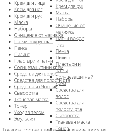
Крем для лица
Крем для рук
Крем для ног
Маска
Крем для рук
Наборы
Маска
Очищение от
Наборы
макияжа
Очищение от макияжа
Патчи вокруг
Патчи вокруг глаз
глаз
Пенка
Пенка
Пилинг
Пилинг
Пластыри и патчи
Пластыри и
Солнцезащитный крем
патчи
Средства для волос
Солнцезащитный
Средства для полости рта
крем
Средства из Японии
Средства для
Сыворотка
волос
Тканевая маска
Средства для
Тонер
полости рта
Уход за телом
Сыворотка
Эмульсия
Тканевая маска
Тонер
Товаров, соответствующих вашему запросу, не