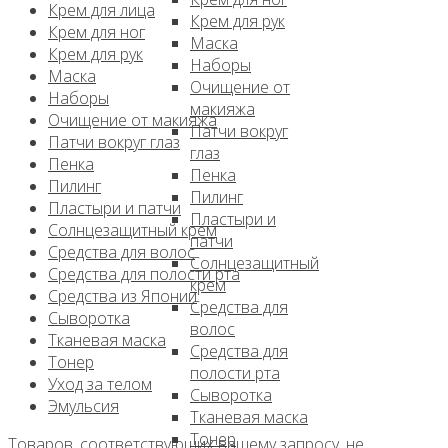
Крем для лица
Крем для рук
Крем для ног
Маска
Крем для рук
Наборы
Маска
Очищение от
Наборы
макияжа
Очищение от макияжа
Патчи вокруг
Патчи вокруг глаз
глаз
Пенка
Пенка
Пилинг
Пилинг
Пластыри и патчи
Пластыри и
Солнцезащитный крем
патчи
Средства для волос
Солнцезащитный
Средства для полости рта
крем
Средства из Японии
Средства для
Сыворотка
волос
Тканевая маска
Средства для
Тонер
полости рта
Уход за телом
Сыворотка
Эмульсия
Тканевая маска
Тонер
Товаров, соответствующих вашему запросу, не