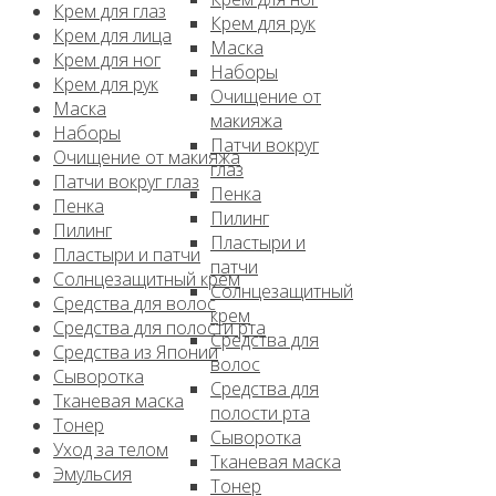
Крем для глаз
Крем для рук
Крем для лица
Маска
Крем для ног
Наборы
Крем для рук
Очищение от
Маска
макияжа
Наборы
Патчи вокруг
Очищение от макияжа
глаз
Патчи вокруг глаз
Пенка
Пенка
Пилинг
Пилинг
Пластыри и
Пластыри и патчи
патчи
Солнцезащитный крем
Солнцезащитный
Средства для волос
крем
Средства для полости рта
Средства для
Средства из Японии
волос
Сыворотка
Средства для
Тканевая маска
полости рта
Тонер
Сыворотка
Уход за телом
Тканевая маска
Эмульсия
Тонер