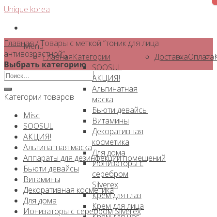
Skip
Unique korea
to
content
Главная
/
Товары с меткой “тоник для лица
Menu
антивозрастной”
Главная
Категории
Доставка
Оплата
Выбрать категорию
SOOSUL
Искать:
АКЦИЯ!
Альгинатная
Категории товаров
маска
Бьюти девайсы
Misc
Витамины
SOOSUL
Декоративная
АКЦИЯ!
косметика
Альгинатная маска
Для дома
Аппараты для дезинфекции помещений
Ионизаторы с
Бьюти девайсы
серебром
Витамины
Silverex
Декоративная косметика
Крем для глаз
Для дома
Крем для лица
Ионизаторы с серебром Silverex
Крем для ног