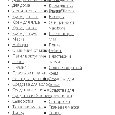
Для дома
Крем для рук
Ионизаторы с серебром Silverex
Маска
Крем для глаз
Наборы
Крем для лица
Очищение от
Крем для ног
макияжа
Крем для рук
Патчи вокруг
Маска
глаз
Наборы
Пенка
Очищение от макияжа
Пилинг
Патчи вокруг глаз
Пластыри и
Пенка
патчи
Пилинг
Солнцезащитный
Пластыри и патчи
крем
Солнцезащитный крем
Средства для
Средства для волос
волос
Средства для полости рта
Средства для
Средства из Японии
полости рта
Сыворотка
Сыворотка
Тканевая маска
Тканевая маска
Тонер
Тонер