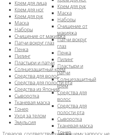
Крем для лица
Крем для рук
Крем для ног
Маска
Крем для рук
Наборы
Маска
Очищение от
Наборы
макияжа
Очищение от макияжа
Патчи вокруг
Патчи вокруг глаз
глаз
Пенка
Пенка
Пилинг
Пилинг
Пластыри и патчи
Пластыри и
Солнцезащитный крем
патчи
Средства для волос
Солнцезащитный
Средства для полости рта
крем
Средства из Японии
Средства для
Сыворотка
волос
Тканевая маска
Средства для
Тонер
полости рта
Уход за телом
Сыворотка
Эмульсия
Тканевая маска
Тонер
Товаров, соответствующих вашему запросу, не