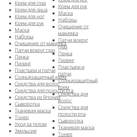
Крем для глаз
Крем для рук
Крем для лица
Маска
Крем для ног
Наборы
Крем для рук
Очищение от
Маска
макияжа
Наборы
Патчи вокруг
Очищение от макияжа
глаз
Патчи вокруг глаз
Пенка
Пенка
Пилинг
Пилинг
Пластыри и
Пластыри и патчи
патчи
Солнцезащитный крем
Солнцезащитный
Средства для волос
крем
Средства для полости рта
Средства для
Средства из Японии
волос
Сыворотка
Средства для
Тканевая маска
полости рта
Тонер
Сыворотка
Уход за телом
Тканевая маска
Эмульсия
Тонер