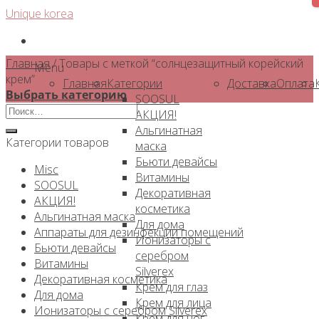
Skip
Unique korea
to
content
Главная
/
Товары с меткой “солнцезащитный корейский
Menu
крем”
Главная
Категории
Доставка
Оплата
Выбрать категорию
SOOSUL
Искать:
АКЦИЯ!
Альгинатная
Категории товаров
маска
Бьюти девайсы
Misc
Витамины
SOOSUL
Декоративная
АКЦИЯ!
косметика
Альгинатная маска
Для дома
Аппараты для дезинфекции помещений
Ионизаторы с
Бьюти девайсы
серебром
Витамины
Silverex
Декоративная косметика
Крем для глаз
Для дома
Крем для лица
Ионизаторы с серебром Silverex
Крем для ног