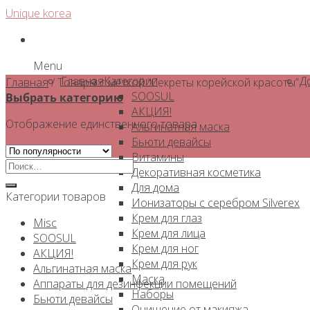
Skip
Unique korea
to
content
Menu
Главная
Категории
Д
Главная
/
Товары с меткой “Секреты корейской красоты”
SOOSUL
Выбрать категорию
АКЦИЯ!
Отображение единственного товара
Альгинатная маска
Бьюти девайсы
Витамины
Искать:
Декоративная косметика
Для дома
Категории товаров
Ионизаторы с серебром Silverex
Крем для глаз
Misc
Крем для лица
SOOSUL
Крем для ног
АКЦИЯ!
Крем для рук
Альгинатная маска
Маска
Аппараты для дезинфекции помещений
Наборы
Бьюти девайсы
Очищение от макияжа