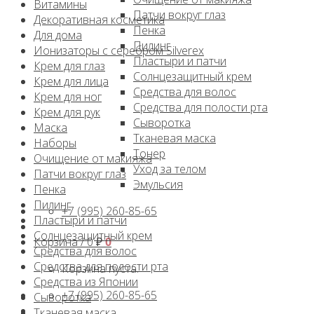
Витамины
Патчи вокруг глаз
Декоративная косметика
Пенка
Для дома
Пилинг
Ионизаторы с серебром Silverex
Пластыри и патчи
Крем для глаз
Солнцезащитный крем
Крем для лица
Средства для волос
Крем для ног
Средства для полости рта
Крем для рук
Сыворотка
Маска
Тканевая маска
Наборы
Тонер
Очищение от макияжа
Уход за телом
Патчи вокруг глаз
Эмульсия
Пенка
Пилинг
+7 (995) 260-85-65
Пластыри и патчи
Солнцезащитный крем
Корзина /
0
₽
0
Средства для волос
Средства для полости рта
Корзина пуста.
Средства из Японии
+7 (995) 260-85-65
Сыворотка
Тканевая маска