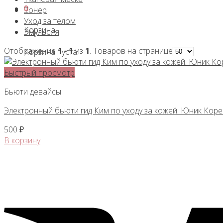
0
Тонер
Уход за телом
Корзина
Эмульсия
Отображение
1 - 1
из
1
. Товаров на странице
Корзина пуста.
Быстрый просмотр
Бьюти девайсы
Электронный бьюти гид Ким по уходу за кожей. Юник Коре
500
₽
В корзину