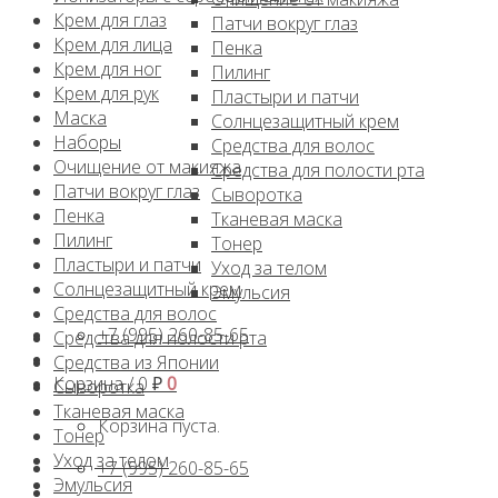
Крем для глаз
Патчи вокруг глаз
Крем для лица
Пенка
Крем для ног
Пилинг
Крем для рук
Пластыри и патчи
Маска
Солнцезащитный крем
Наборы
Средства для волос
Очищение от макияжа
Средства для полости рта
Патчи вокруг глаз
Сыворотка
Пенка
Тканевая маска
Пилинг
Тонер
Пластыри и патчи
Уход за телом
Солнцезащитный крем
Эмульсия
Средства для волос
+7 (995) 260-85-65
Средства для полости рта
Средства из Японии
Корзина /
0
₽
0
Сыворотка
Тканевая маска
Корзина пуста.
Тонер
Уход за телом
+7 (995) 260-85-65
Эмульсия