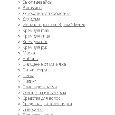
Бьюти девайсы
Витамины
Декоративная косметика
Для дома
Ионизаторы с серебром Silverex
Крем для глаз
Крем для лица
Крем для ног
Крем для рук
Маска
Наборы
Очищение от макияжа
Патчи вокруг глаз
Пенка
Пилинг
Пластыри и патчи
Солнцезащитный крем
Средства для волос
Средства для полости рта
Сыворотка