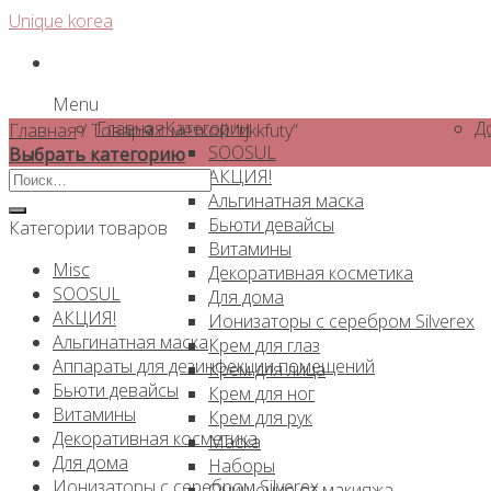
Skip
Unique korea
to
content
Menu
Главная
Категории
Д
Главная
/
Товары с меткой “rjkkfuty”
SOOSUL
Выбрать категорию
АКЦИЯ!
Искать:
Альгинатная маска
Бьюти девайсы
Категории товаров
Витамины
Misc
Декоративная косметика
SOOSUL
Для дома
АКЦИЯ!
Ионизаторы с серебром Silverex
Альгинатная маска
Крем для глаз
Аппараты для дезинфекции помещений
Крем для лица
Бьюти девайсы
Крем для ног
Витамины
Крем для рук
Декоративная косметика
Маска
Для дома
Наборы
Ионизаторы с серебром Silverex
Очищение от макияжа