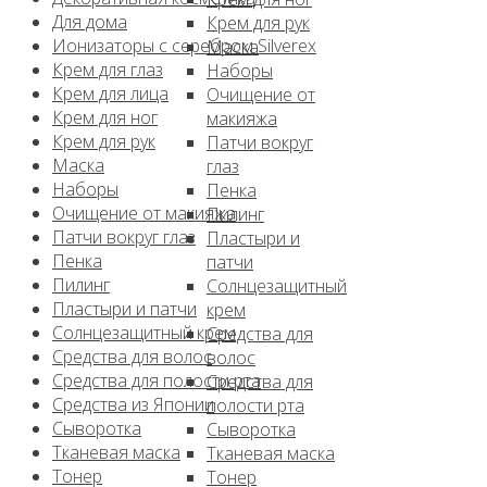
Для дома
Крем для рук
Ионизаторы с серебром Silverex
Маска
Крем для глаз
Наборы
Крем для лица
Очищение от
Крем для ног
макияжа
Крем для рук
Патчи вокруг
Маска
глаз
Наборы
Пенка
Очищение от макияжа
Пилинг
Патчи вокруг глаз
Пластыри и
Пенка
патчи
Пилинг
Солнцезащитный
Пластыри и патчи
крем
Солнцезащитный крем
Средства для
Средства для волос
волос
Средства для полости рта
Средства для
Средства из Японии
полости рта
Сыворотка
Сыворотка
Тканевая маска
Тканевая маска
Тонер
Тонер