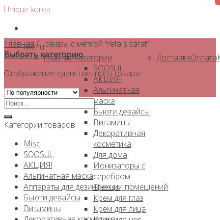
Skip
Unique korea
to
content
Главная
/
Товары с меткой “refa s carat”
Menu
Выбрать категорию
Главная
Категории
Доставка
Оплата
SOOSUL
Отображение единственного товара
АКЦИЯ!
Альгинатная
маска
Искать:
Бьюти девайсы
Витамины
Категории товаров
Декоративная
Misc
косметика
SOOSUL
Для дома
АКЦИЯ!
Ионизаторы с
Альгинатная маска
серебром
Аппараты для дезинфекции помещений
Silverex
Бьюти девайсы
Крем для глаз
Витамины
Крем для лица
Декоративная косметика
Крем для ног