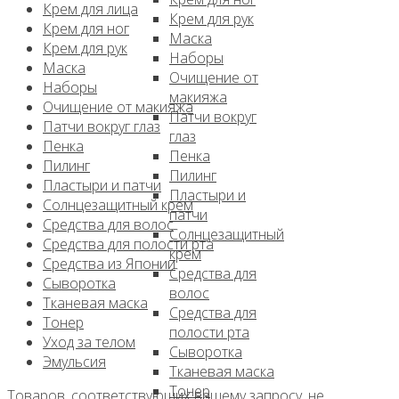
Крем для лица
Крем для рук
Крем для ног
Маска
Крем для рук
Наборы
Маска
Очищение от
Наборы
макияжа
Очищение от макияжа
Патчи вокруг
Патчи вокруг глаз
глаз
Пенка
Пенка
Пилинг
Пилинг
Пластыри и патчи
Пластыри и
Солнцезащитный крем
патчи
Средства для волос
Солнцезащитный
Средства для полости рта
крем
Средства из Японии
Средства для
Сыворотка
волос
Тканевая маска
Средства для
Тонер
полости рта
Уход за телом
Сыворотка
Эмульсия
Тканевая маска
Тонер
Товаров, соответствующих вашему запросу, не