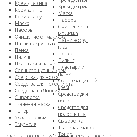
Крем для лица
Крем для рук
Крем для ног
Маска
Крем для рук
Наборы
Маска
Очищение от
Наборы
макияжа
Очищение от макияжа
Патчи вокруг
Патчи вокруг глаз
глаз
Пенка
Пенка
Пилинг
Пилинг
Пластыри и патчи
Пластыри и
Солнцезащитный крем
патчи
Средства для волос
Солнцезащитный
Средства для полости рта
крем
Средства из Японии
Средства для
Сыворотка
волос
Тканевая маска
Средства для
Тонер
полости рта
Уход за телом
Сыворотка
Эмульсия
Тканевая маска
Тонер
Товаров, соответствующих вашему запросу, не