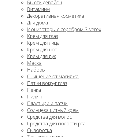
Бьюти девайсы
Витамины
Декоративная косметика
Для дома
Ионизаторы с серебром Silverex
Крем для глаз
Крем для лица
Крем для ног
Крем для рук
Маска
Наборы
Очищение от макияжа
Патчи вокруг глаз
Пенка
Пилинг
Пластыри и патчи
Солнцезащитный крем
Средства для волос
Средства для полости рта
Сыворотка