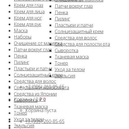
Крем для глаз
Патчи вокруг глаз
Крем для лица
Пенка
Крем для ног
Пилинг
Крем для рук
Пластыри и патчи
Маска
Солнцезащитный крем
Наборы
Средства для волос
Очищение от макияжа
Средства для полости рта
Патчи вокруг глаз
Сыворотка
Пенка
Тканевая маска
Пилинг
Тонер
Пластыри и патчи
Уход за телом
Солнцезащитный крем
Эмульсия
Средства для волос
+7 (995) 260-85-65
Средства для полости рта
Средства из Японии
Корзина /
0
₽
0
Сыворотка
Тканевая маска
Корзина пуста.
Тонер
Уход за телом
+7 (995) 260-85-65
Эмульсия