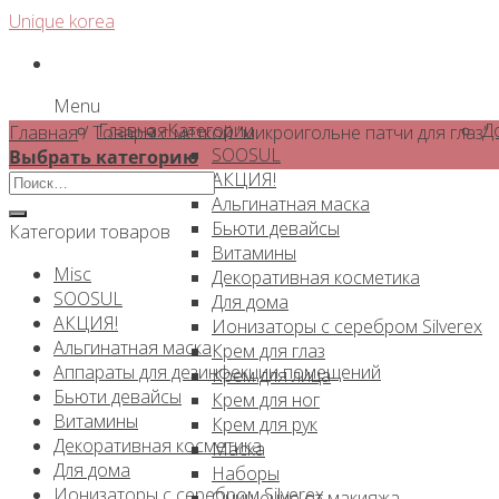
Skip
Unique korea
to
content
Menu
Главная
Категории
Д
Главная
/
Товары с меткой “микроигольне патчи для глаз”
SOOSUL
Выбрать категорию
АКЦИЯ!
Искать:
Альгинатная маска
Бьюти девайсы
Категории товаров
Витамины
Misc
Декоративная косметика
SOOSUL
Для дома
АКЦИЯ!
Ионизаторы с серебром Silverex
Альгинатная маска
Крем для глаз
Аппараты для дезинфекции помещений
Крем для лица
Бьюти девайсы
Крем для ног
Витамины
Крем для рук
Декоративная косметика
Маска
Для дома
Наборы
Ионизаторы с серебром Silverex
Очищение от макияжа