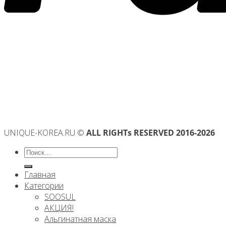
UNIQUE-KOREA.RU ©
ALL RIGHTs RESERVED 2016-2026
Искать:
Главная
Категории
SOOSUL
АКЦИЯ!
Альгинатная маска