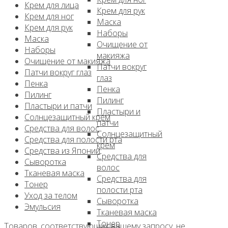
Крем для лица
Крем для рук
Крем для ног
Маска
Крем для рук
Наборы
Маска
Очищение от
Наборы
макияжа
Очищение от макияжа
Патчи вокруг
Патчи вокруг глаз
глаз
Пенка
Пенка
Пилинг
Пилинг
Пластыри и патчи
Пластыри и
Солнцезащитный крем
патчи
Средства для волос
Солнцезащитный
Средства для полости рта
крем
Средства из Японии
Средства для
Сыворотка
волос
Тканевая маска
Средства для
Тонер
полости рта
Уход за телом
Сыворотка
Эмульсия
Тканевая маска
Тонер
Товаров, соответствующих вашему запросу, не