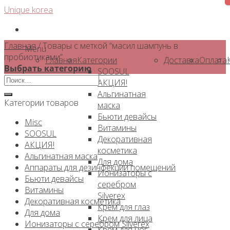
Skip
Unique korea
to
content
Главная
/
Товары с меткой “масил шампунь в
Menu
пробиотиками”
Главная
Категории
Доставка
Оплата
Выбрать категорию
SOOSUL
Искать:
АКЦИЯ!
Альгинатная
Категории товаров
маска
Бьюти девайсы
Misc
Витамины
SOOSUL
Декоративная
АКЦИЯ!
косметика
Альгинатная маска
Для дома
Аппараты для дезинфекции помещений
Ионизаторы с
Бьюти девайсы
серебром
Витамины
Silverex
Декоративная косметика
Крем для глаз
Для дома
Крем для лица
Ионизаторы с серебром Silverex
Крем для ног