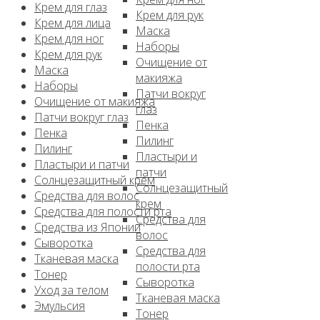
Крем для глаз
Крем для рук
Крем для лица
Маска
Крем для ног
Наборы
Крем для рук
Очищение от
Маска
макияжа
Наборы
Патчи вокруг
Очищение от макияжа
глаз
Патчи вокруг глаз
Пенка
Пенка
Пилинг
Пилинг
Пластыри и
Пластыри и патчи
патчи
Солнцезащитный крем
Солнцезащитный
Средства для волос
крем
Средства для полости рта
Средства для
Средства из Японии
волос
Сыворотка
Средства для
Тканевая маска
полости рта
Тонер
Сыворотка
Уход за телом
Тканевая маска
Эмульсия
Тонер