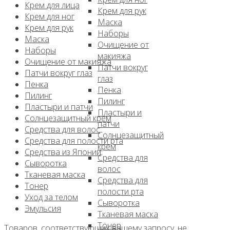
Крем для лица
Крем для рук
Крем для ног
Маска
Крем для рук
Наборы
Маска
Очищение от
Наборы
макияжа
Очищение от макияжа
Патчи вокруг
Патчи вокруг глаз
глаз
Пенка
Пенка
Пилинг
Пилинг
Пластыри и патчи
Пластыри и
Солнцезащитный крем
патчи
Средства для волос
Солнцезащитный
Средства для полости рта
крем
Средства из Японии
Средства для
Сыворотка
волос
Тканевая маска
Средства для
Тонер
полости рта
Уход за телом
Сыворотка
Эмульсия
Тканевая маска
Тонер
Товаров, соответствующих вашему запросу, не