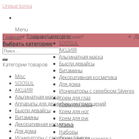
Skip
Unique korea
to
content
Menu
Главная
Категории
Д
Главная
/
Товары с меткой “ксилит”
SOOSUL
Выбрать категорию
АКЦИЯ!
Искать:
Альгинатная маска
Бьюти девайсы
Категории товаров
Витамины
Misc
Декоративная косметика
SOOSUL
Для дома
АКЦИЯ!
Ионизаторы с серебром Silverex
Альгинатная маска
Крем для глаз
Аппараты для дезинфекции помещений
Крем для лица
Бьюти девайсы
Крем для ног
Витамины
Крем для рук
Декоративная косметика
Маска
Для дома
Наборы
Ионизаторы с серебром Silverex
Очищение от макияжа