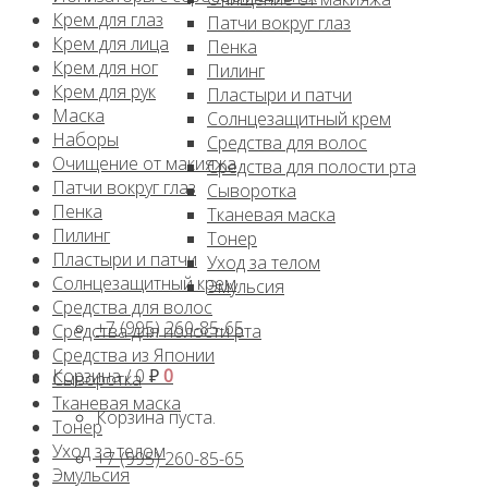
Крем для глаз
Патчи вокруг глаз
Крем для лица
Пенка
Крем для ног
Пилинг
Крем для рук
Пластыри и патчи
Маска
Солнцезащитный крем
Наборы
Средства для волос
Очищение от макияжа
Средства для полости рта
Патчи вокруг глаз
Сыворотка
Пенка
Тканевая маска
Пилинг
Тонер
Пластыри и патчи
Уход за телом
Солнцезащитный крем
Эмульсия
Средства для волос
+7 (995) 260-85-65
Средства для полости рта
Средства из Японии
Корзина /
0
₽
0
Сыворотка
Тканевая маска
Корзина пуста.
Тонер
Уход за телом
+7 (995) 260-85-65
Эмульсия