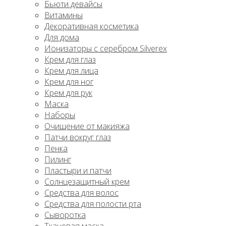
Бьюти девайсы
Витамины
Декоративная косметика
Для дома
Ионизаторы с серебром Silverex
Крем для глаз
Крем для лица
Крем для ног
Крем для рук
Маска
Наборы
Очищение от макияжа
Патчи вокруг глаз
Пенка
Пилинг
Пластыри и патчи
Солнцезащитный крем
Средства для волос
Средства для полости рта
Сыворотка