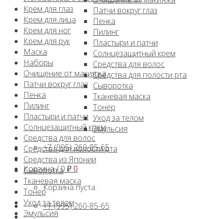
Крем для глаз
Патчи вокруг глаз
Крем для лица
Пенка
Крем для ног
Пилинг
Крем для рук
Пластыри и патчи
Маска
Солнцезащитный крем
Наборы
Средства для волос
Очищение от макияжа
Средства для полости рта
Патчи вокруг глаз
Сыворотка
Пенка
Тканевая маска
Пилинг
Тонер
Пластыри и патчи
Уход за телом
Солнцезащитный крем
Эмульсия
Средства для волос
+7 (995) 260-85-65
Средства для полости рта
Средства из Японии
Корзина /
0
₽
0
Сыворотка
Тканевая маска
Корзина пуста.
Тонер
Уход за телом
+7 (995) 260-85-65
Эмульсия