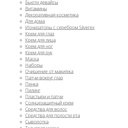
Бьюти девайсы
Витамины
Декоративная косметика
Для дома
Ионизаторы с серебром Silverex
Крем для глаз
Крем для лица
Крем для ног
Крем для рук
Маска
Наборы
Очищение от макияжа
Патчи вокруг глаз
Пенка
Пилинг
Пластыри и патчи
Солнцезащитный крем
Средства для волос
Средства для полости рта
Сыворотка