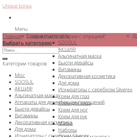
Skip
Unique korea
to
content
Menu
Главная
Категории
Д
Главная
/
Товары с меткой “крем с опунцией”
SOOSUL
Выбрать категорию
АКЦИЯ!
Искать:
Альгинатная маска
Бьюти девайсы
Категории товаров
Витамины
Misc
Декоративная косметика
SOOSUL
Для дома
АКЦИЯ!
Ионизаторы с серебром Silverex
Альгинатная маска
Крем для глаз
Аппараты для дезинфекции помещений
Крем для лица
Бьюти девайсы
Крем для ног
Витамины
Крем для рук
Декоративная косметика
Маска
Для дома
Наборы
Ионизаторы с серебром Silverex
Очищение от макияжа