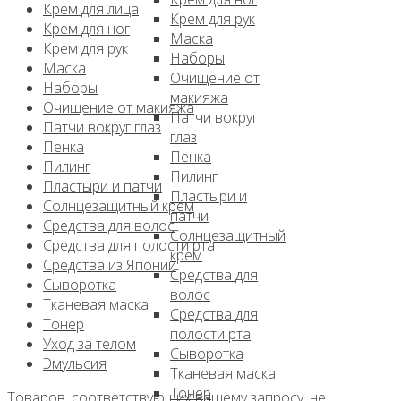
Крем для лица
Крем для рук
Крем для ног
Маска
Крем для рук
Наборы
Маска
Очищение от
Наборы
макияжа
Очищение от макияжа
Патчи вокруг
Патчи вокруг глаз
глаз
Пенка
Пенка
Пилинг
Пилинг
Пластыри и патчи
Пластыри и
Солнцезащитный крем
патчи
Средства для волос
Солнцезащитный
Средства для полости рта
крем
Средства из Японии
Средства для
Сыворотка
волос
Тканевая маска
Средства для
Тонер
полости рта
Уход за телом
Сыворотка
Эмульсия
Тканевая маска
Тонер
Товаров, соответствующих вашему запросу, не