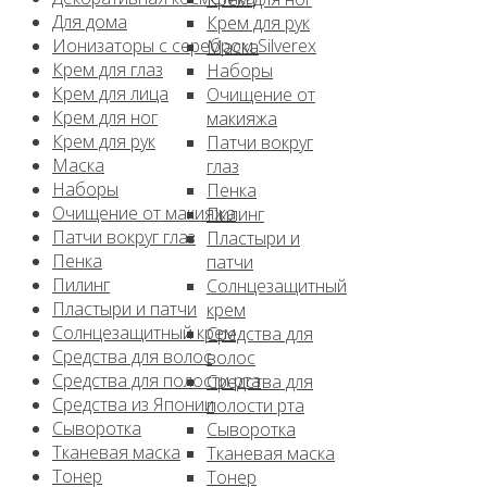
Для дома
Крем для рук
Ионизаторы с серебром Silverex
Маска
Крем для глаз
Наборы
Крем для лица
Очищение от
Крем для ног
макияжа
Крем для рук
Патчи вокруг
Маска
глаз
Наборы
Пенка
Очищение от макияжа
Пилинг
Патчи вокруг глаз
Пластыри и
Пенка
патчи
Пилинг
Солнцезащитный
Пластыри и патчи
крем
Солнцезащитный крем
Средства для
Средства для волос
волос
Средства для полости рта
Средства для
Средства из Японии
полости рта
Сыворотка
Сыворотка
Тканевая маска
Тканевая маска
Тонер
Тонер