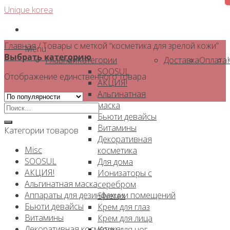
Skip
Unique korea
to
content
Главная
/
Товары с меткой “косметика для зрелой кожи”
Menu
Выбрать категорию
Главная
Категории
Доставка
Оплата
SOOSUL
Отображение единственного товара
АКЦИЯ!
Альгинатная
маска
Искать:
Бьюти девайсы
Витамины
Категории товаров
Декоративная
Misc
косметика
SOOSUL
Для дома
АКЦИЯ!
Ионизаторы с
Альгинатная маска
серебром
Аппараты для дезинфекции помещений
Silverex
Бьюти девайсы
Крем для глаз
Витамины
Крем для лица
Декоративная косметика
Крем для ног