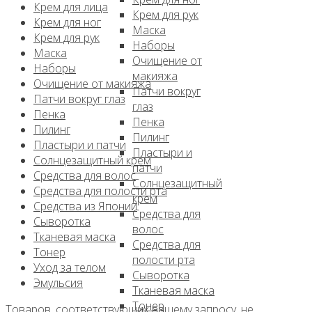
Крем для лица
Крем для рук
Крем для ног
Маска
Крем для рук
Наборы
Маска
Очищение от
Наборы
макияжа
Очищение от макияжа
Патчи вокруг
Патчи вокруг глаз
глаз
Пенка
Пенка
Пилинг
Пилинг
Пластыри и патчи
Пластыри и
Солнцезащитный крем
патчи
Средства для волос
Солнцезащитный
Средства для полости рта
крем
Средства из Японии
Средства для
Сыворотка
волос
Тканевая маска
Средства для
Тонер
полости рта
Уход за телом
Сыворотка
Эмульсия
Тканевая маска
Тонер
Товаров, соответствующих вашему запросу, не